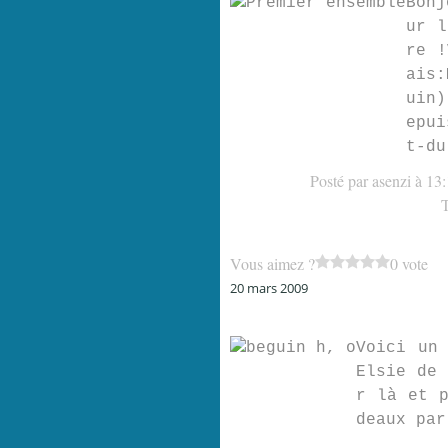
Bonj
ur l
re !
ais:
uin)
epui
t-du
Posté par asenzi à 13
Vous aimez ?
0 vote
20 mars 2009
Voici un
Elsie de 
r là et p
deaux par