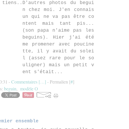
D'autres photos du begui
n chez moi. J'en connais
un qui ne va pas être co
ntent mais tant pis...
(son papa n'aime pas les
beguins). Hier j'ai été
me promener avec poucine
tte, il y avait du solei
l (assez rare pour le so
uligner) mais un petit v
ent s'était...
10:31 -
Commentaires [
…
]
- Permalien [
#
]
s:
beguin
,
modèle O
emier ensemble