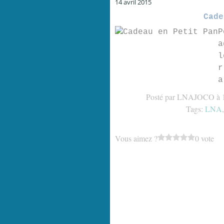
14 avril 2015
Cade
P
a
l
r
a
Posté par LNAJOCO à 
Tags:
LNA
Vous aimez ?
0 vote