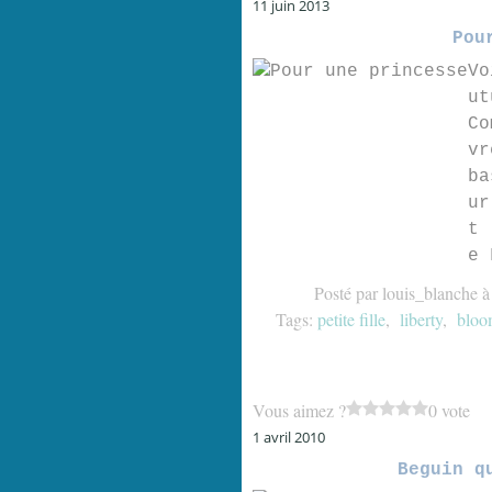
11 juin 2013
Pou
Vo
ut
Co
vr
ba
ur
t 
e 
Posté par louis_blanche à
Tags:
petite fille
,
liberty
,
bloo
Vous aimez ?
0 vote
1 avril 2010
Beguin q