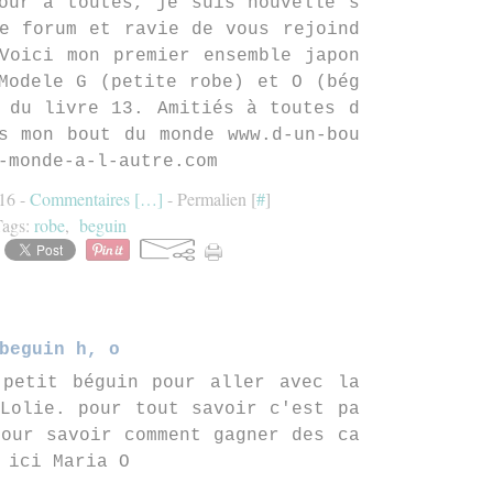
our a toutes, je suis nouvelle s
e forum et ravie de vous rejoind
Voici mon premier ensemble japon
Modele G (petite robe) et O (bég
 du livre 13. Amitiés à toutes d
s mon bout du monde www.d-un-bou
-monde-a-l-autre.com
:16 -
Commentaires [
…
]
- Permalien [
#
]
Tags:
robe
,
beguin
beguin h, o
 petit béguin pour aller avec la
Lolie. pour tout savoir c'est pa
our savoir comment gagner des ca
 ici Maria O