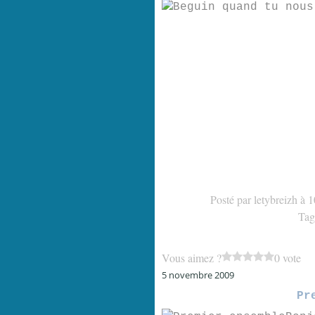
Posté par letybreizh à 
Tag
Vous aimez ?
0 vote
5 novembre 2009
Pr