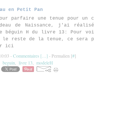
au en Petit Pan
our parfaire une tenue pour un c
deau de Naissance, j'ai réalisé
e béguin H du livre 13: Pour voi
 le reste de la tenue, ce sera p
r ici
10:03 -
Commentaires [
…
]
- Permalien [
#
]
,
beguin
,
livre 13
,
modeleH