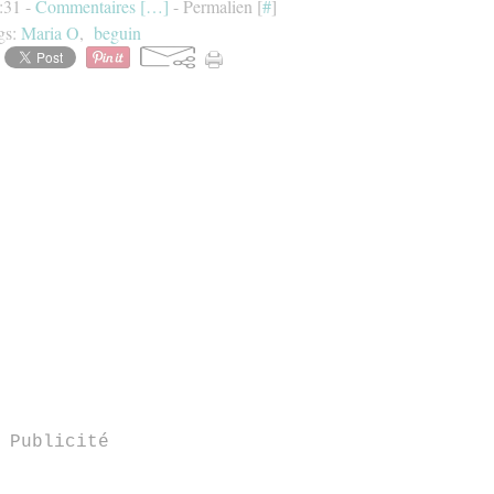
:31 -
Commentaires [
…
]
- Permalien [
#
]
gs:
Maria O
,
beguin
Publicité