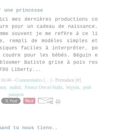
r une princesse
ici mes dernières productions co
ure pour un cadeau de naissance.
mme souvent je me refère à ce li
e, rempli de modèles simples et
siques faciles à interpréter, po
 coudre pour les bébés. Béguin e
bloomer Batiste grise à pois ros
FDS Liberty...
 16:46 -
Commentaires [
…
]
- Permalien [
#
]
mer
,
makié
,
France Duval-Stalla
,
béguin
,
petit
patapon
uand tu nous tiens..