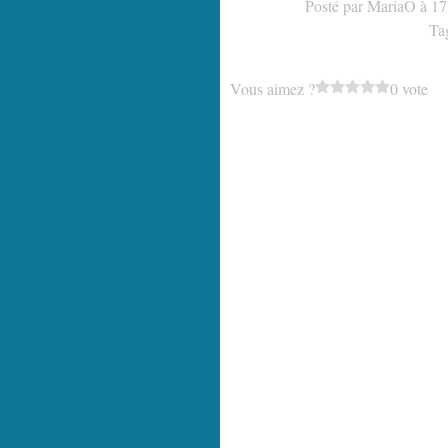
Posté par MariaO à 17
Ta
Vous aimez ?
0 vote