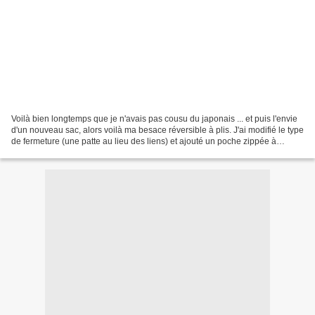
Voilà bien longtemps que je n'avais pas cousu du japonais ... et puis l'envie
d'un nouveau sac, alors voilà ma besace réversible à plis. J'ai modifié le type
de fermeture (une patte au lieu des liens) et ajouté un poche zippée à
l'intérieur. Made in Hémisphère...