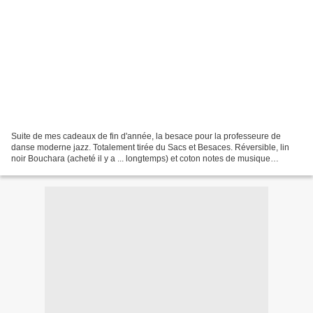
Suite de mes cadeaux de fin d'année, la besace pour la professeure de
danse moderne jazz. Totalement tirée du Sacs et Besaces. Réversible, lin
noir Bouchara (acheté il y a ... longtemps) et coton notes de musique
Linnamorata. Les détails, sur Cou(ds)-ci,...