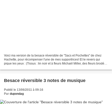
Voici ma version de la besace réversible de "Sacs et Pochettes" de chez
Hachette, pour récompenser l'une de mes supportrices! Et le revers qui
pique les yeux : (Tissus : lin noir et à fleurs Michaël Miller, des fleurs brodées
au point avant à la main...
Besace réversible 3 notes de musique
Publié le 13/06/2011 à 09:16
Par
dupondag