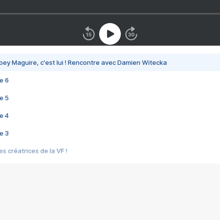
bey Maguire, c'est lui ! Rencontre avec Damien Witecka
e 6
e 5
e 4
e 3
s créatrices de la VF !
e 2
e 1
e Mektoub My Love arrive enfin ! Rencontre avec Shaïn Boumedine et Sal