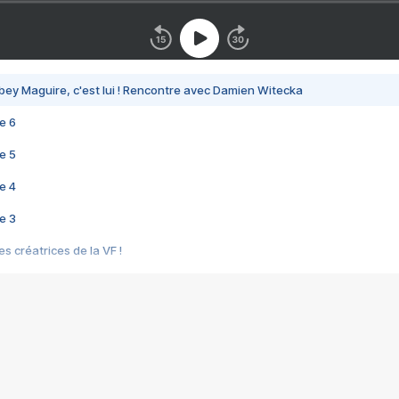
bey Maguire, c'est lui ! Rencontre avec Damien Witecka
e 6
e 5
e 4
e 3
s créatrices de la VF !
e 2
e 1
e Mektoub My Love arrive enfin ! Rencontre avec Shaïn Boumedine et Sal
i : après Toni en famille