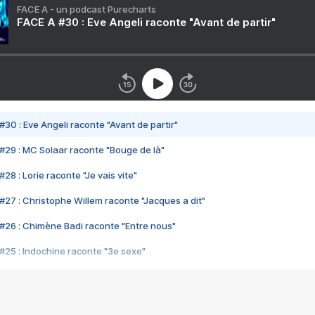
FACE A - un podcast Purecharts
FACE A #30 : Eve Angeli raconte "Avant de partir"
#30 : Eve Angeli raconte "Avant de partir"
#29 : MC Solaar raconte "Bouge de là"
28 : Lorie raconte "Je vais vite"
#27 : Christophe Willem raconte "Jacques a dit"
#26 : Chimène Badi raconte "Entre nous"
#25 : Indochine raconte "3e sexe"
#24 : Zaho raconte "C'est chelou"
#23 : Patrick Bruel raconte "Au café des délices"