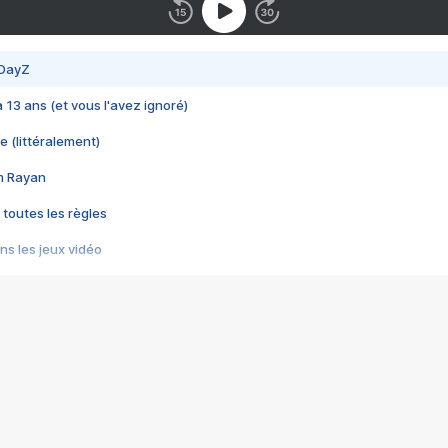
 DayZ
 a 13 ans (et vous l'avez ignoré)
e (littéralement)
im Rayan
 toutes les règles
s les jeux vidéo
us choquant de Rockstar ? - Le scandale BULLY
e plus moche de Steam
du RÊVE tourne au CAUCHEMAR
pendant 8 heures
it… à tort