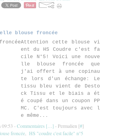
elle blouse froncée
Attention cette blouse vi
ent du HS Coudre c'est fa
cile N°5! Voici une nouve
lle blouse froncée que
j'ai offert à une copinau
te lors d'un échange: Le
tissu bleu vient de Desto
ck Tissu et le biais a ét
é coupé dans un coupon PP
MC. C'est toujours avec l
e même...
à 09:53 -
Commentaires [
…
]
- Permalien [
#
]
louse froncée
,
HS "coudre c'est facile" n°5