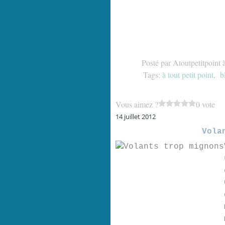
Posté par Atoutpetitpoint 
Tags:
à tout petit point
,
b
Vous aimez ?
0 vote
14 juillet 2012
Vola