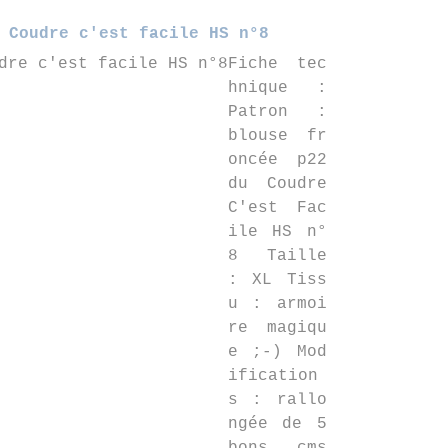
 Coudre c'est facile HS n°8
Fiche tec
hnique :
Patron :
blouse fr
oncée p22
du Coudre
C'est Fac
ile HS n°
8 Taille
: XL Tiss
u : armoi
re magiqu
e ;-) Mod
ification
s : rallo
ngée de 5