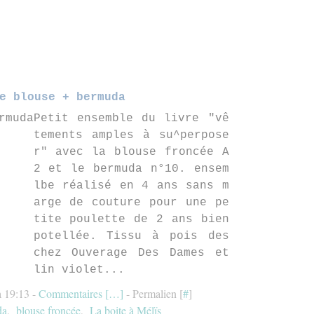
e blouse + bermuda
Petit ensemble du livre "vê
tements amples à su^perpose
r" avec la blouse froncée A
2 et le bermuda n°10. ensem
lbe réalisé en 4 ans sans m
arge de couture pour une pe
tite poulette de 2 ans bien
potellée. Tissu à pois des
chez Ouverage Des Dames et
lin violet...
à 19:13 -
Commentaires [
…
]
- Permalien [
#
]
da
,
blouse froncée
,
La boite à Mélïs