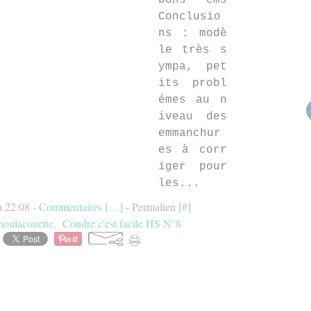
bons cms
Conclusio
ns : modè
le très s
ympa, pet
its probl
émes au n
iveau des
emmanchur
es à corr
iger pour
les...
à 22:08 -
Commentaires [
…
]
- Permalien [
#
]
houlacouette
,
Coudre c'est facile HS N°8