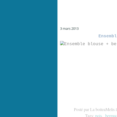
3 mars 2013
Ensembl
Posté par La boiteaMelis 
Tags:
pois
,
bermu