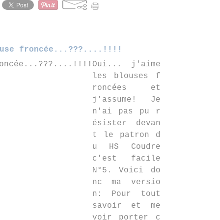
use froncée...???....!!!!
Oui... j'aime
les blouses f
roncées et
j'assume! Je
n'ai pas pu r
ésister devan
t le patron d
u HS Coudre
c'est facile
N°5. Voici do
nc ma versio
n: Pour tout
savoir et me
voir porter c