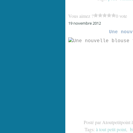
Vous aimez ?
0 vote
19 novembre 2012
Une nouv
Posté par Atoutpetitpoint 
Tags:
à tout petit point
,
b