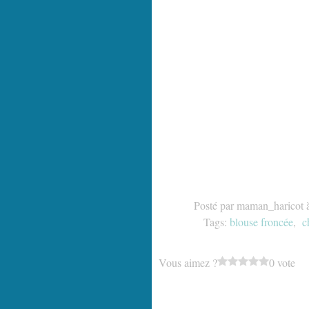
Posté par maman_haricot 
Tags:
blouse froncée
,
c
Vous aimez ?
0 vote