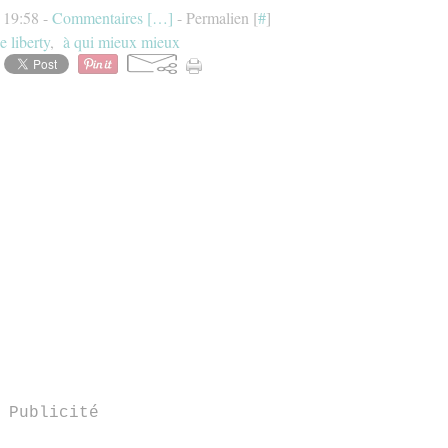
à 19:58 -
Commentaires [
…
]
- Permalien [
#
]
e liberty
,
à qui mieux mieux
Publicité