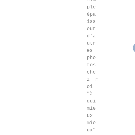
sim
ple
épa
iss
eur
d'a
utr
es
pho
tos
che
z m
oi
"à
qui
mie
ux
mie
ux"