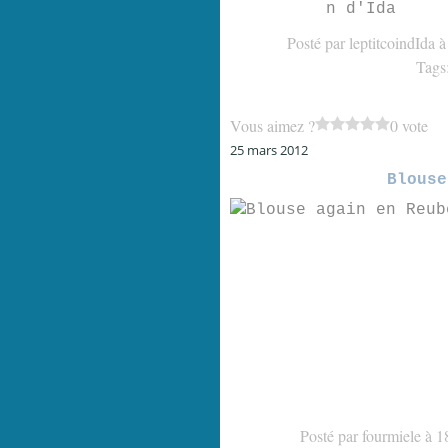
n d'Ida
Posté par leptitcoindIda 
Tags
Vous aimez ?
0 vote
25 mars 2012
Blouse
Posté par fourmiele à 1