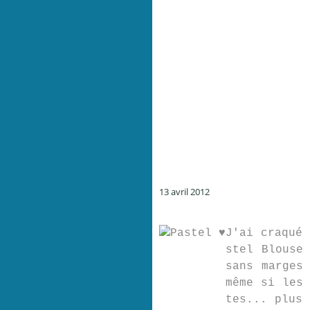
13 avril 2012
J'ai craqué 
stel Blouse
sans marges
même si les 
tes... plus 