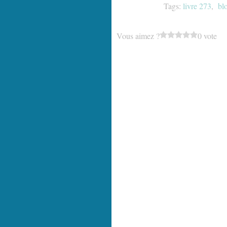
Tags:
livre 273
,
blo
Vous aimez ?
0 vote