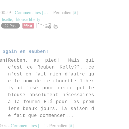
à 00:59 -
Commentaires [
…
]
- Permalien [
#
]
:
lisette
,
blouse liberty
 again en Reuben!
Reuben, au pied!! Mais qui
c'est ce Reuben Kelly??...ce
n'est en fait rien d'autre qu
e le nom de ce chouette liber
ty utilisé pour cette petite
blouse absolument nécessaires
à la fourmi Elé pour les prem
iers beaux jours. la saison d
e fait que commencer...
8:04 -
Commentaires [
…
]
- Permalien [
#
]