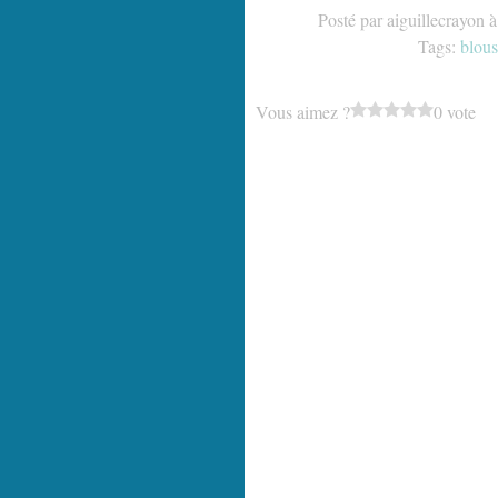
Posté par aiguillecrayon 
Tags:
blous
Vous aimez ?
0 vote