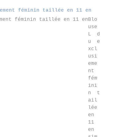
ement féminin taillée en 11 en
Blo
use
L d
u e
xcl
usi
eme
nt
fém
ini
n t
ail
lée
en
11
en