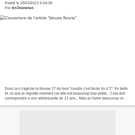
Publié le 20/03/2013 à 04:58
Par
les3nananas
Donc la il s'agit de la blouse 27 du livre "coudre c'est facile hs n°2". En taille
M, ce que je regrette vraiment car elle est beaucoup trop petite... Cela doit
correspondre a une adolescante de 12 ans... Mais je l'aime beaucoup ce
modele, j'ai eu quelque...