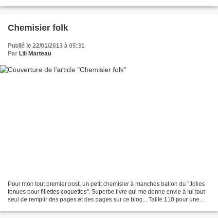
Chemisier folk
Publié le 22/01/2013 à 05:31
Par
Lili Marteau
Pour mon tout premier post, un petit chemisier à manches ballon du "Jolies
tenues pour fillettes coquettes". Superbe livre qui me donne envie à lui tout
seul de remplir des pages et des pages sur ce blog... Taille 110 pour une
grande fille chérie de 2...