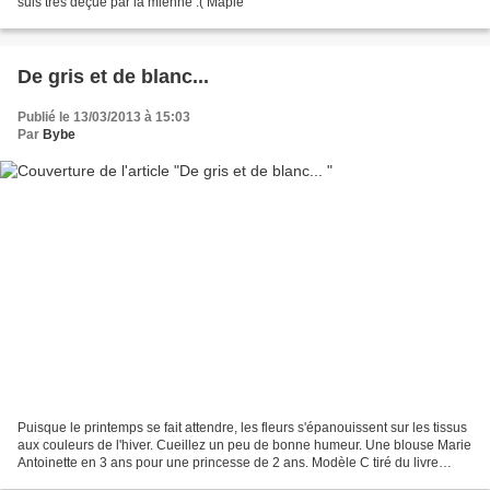
suis très déçue par la mienne :( Mapie
De gris et de blanc...
Publié le 13/03/2013 à 15:03
Par
Bybe
Puisque le printemps se fait attendre, les fleurs s'épanouissent sur les tissus
aux couleurs de l'hiver. Cueillez un peu de bonne humeur. Une blouse Marie
Antoinette en 3 ans pour une princesse de 2 ans. Modèle C tiré du livre
Mademoiselle. Aucune difficulté...