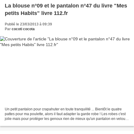
La blouse n°09 et le pantalon n°47 du livre "Mes
petits Habits" livre 112.fr
Publié le 23/03/2013 à 09:39
Par
cocoti cocota
Un petit pantalon pour crapahuter en toute tranquilité ... Bientôt le quatre
pattes pour ma poulette, alors il faut adapter la garde robe ! Les robes c'est
jolie mais pour protéger les genoux rien de mieux qu'un pantalon en velour
tout doux... Et une...