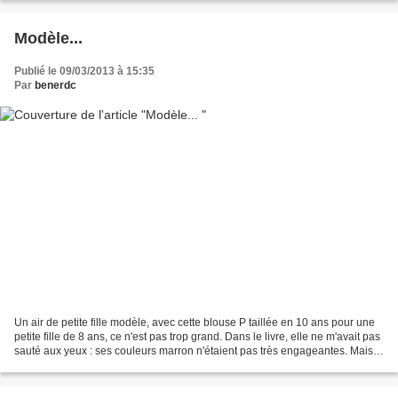
Modèle...
Publié le 09/03/2013 à 15:35
Par
benerdc
Un air de petite fille modèle, avec cette blouse P taillée en 10 ans pour une
petite fille de 8 ans, ce n'est pas trop grand. Dans le livre, elle ne m'avait pas
sauté aux yeux : ses couleurs marron n'étaient pas très engageantes. Mais
sa coupe est très...