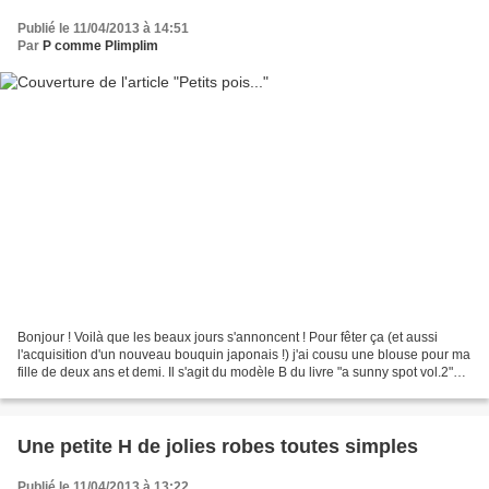
Publié le 11/04/2013 à 14:51
Par
P comme Plimplim
Bonjour ! Voilà que les beaux jours s'annoncent ! Pour fêter ça (et aussi
l'acquisition d'un nouveau bouquin japonais !) j'ai cousu une blouse pour ma
fille de deux ans et demi. Il s'agit du modèle B du livre "a sunny spot vol.2"
(nr 360 ici). Faite en...
Une petite H de jolies robes toutes simples
Publié le 11/04/2013 à 13:22