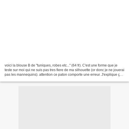
voici la blouse B de "tuniques, robes etc..." (64 fr). C'est une forme que je
teste sur moi qui ne suis pas tres fiere de ma silhouette (or donc je ne jouerai
pas les mannequins). attention ce paton comporte une erreur. J'explique ça
sur ma page, on verra...