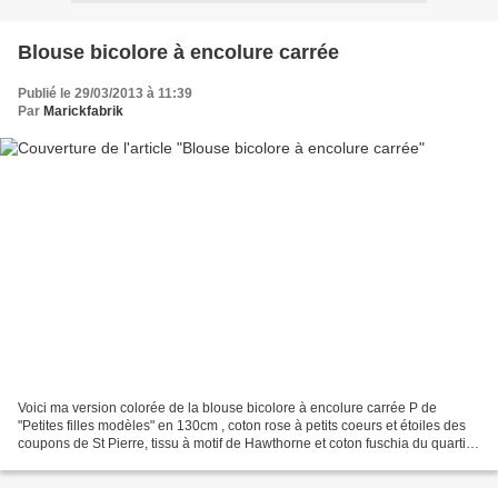
Blouse bicolore à encolure carrée
Publié le 29/03/2013 à 11:39
Par
Marickfabrik
Voici ma version colorée de la blouse bicolore à encolure carrée P de
"Petites filles modèles" en 130cm , coton rose à petits coeurs et étoiles des
coupons de St Pierre, tissu à motif de Hawthorne et coton fuschia du quartier
des tissus à St Cannat. Quelques...