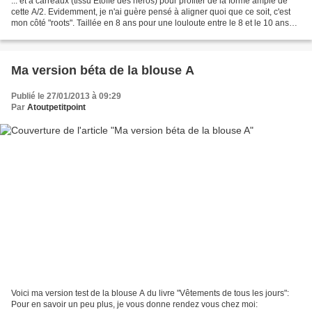
... et à carreaux (tissu Etoffe des héros) pour profiter de la forme ample de
cette A/2. Evidemment, je n'ai guère pensé à aligner quoi que ce soit, c'est
mon côté "roots". Taillée en 8 ans pour une louloute entre le 8 et le 10 ans
dans le commerce (elle...
Ma version béta de la blouse A
Publié le 27/01/2013 à 09:29
Par
Atoutpetitpoint
Voici ma version test de la blouse A du livre "Vêtements de tous les jours":
Pour en savoir un peu plus, je vous donne rendez vous chez moi: