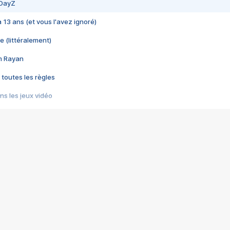
 DayZ
 a 13 ans (et vous l'avez ignoré)
e (littéralement)
im Rayan
 toutes les règles
s les jeux vidéo
us choquant de Rockstar ? - Le scandale BULLY
e plus moche de Steam
du RÊVE tourne au CAUCHEMAR
pendant 8 heures
it… à tort
umiliés par un jeu vidéo
ire - Final Fantasy 8