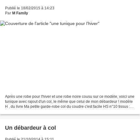
Publié le 18/02/2015 à 14:23
Par
M Family
Après une robe pour l'hiver et une robe noire cousu sur ce modèle, voici une
tunique avec rajout d'un col, le même que celui de mon débardeur ! modèle
H , du livre Ma petite garde-robe col du coudre c'est facile HS n°10 tissus :
Mondials Tissus plus de...
Un débardeur à col
Publié le 21/10/2014 à 15:11