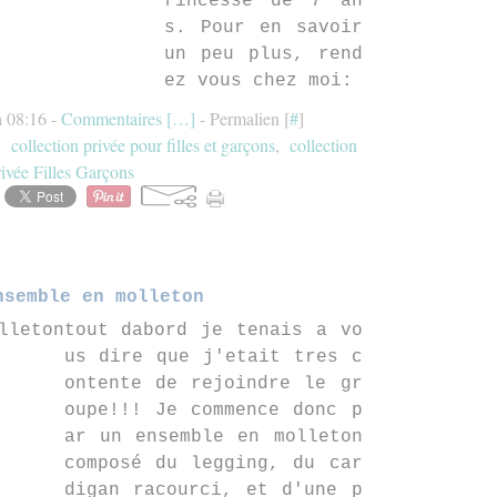
rincesse de 7 an
s. Pour en savoir
un peu plus, rend
ez vous chez moi:
à 08:16 -
Commentaires [
…
]
- Permalien [
#
]
,
collection privée pour filles et garçons
,
collection
rivée Filles Garçons
nsemble en molleton
tout dabord je tenais a vo
us dire que j'etait tres c
ontente de rejoindre le gr
oupe!!! Je commence donc p
ar un ensemble en molleton
composé du legging, du car
digan racourci, et d'une p