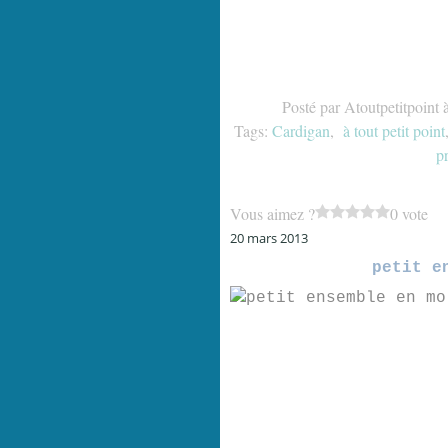
Posté par Atoutpetitpoint 
Tags:
Cardigan
,
à tout petit point
p
Vous aimez ?
0 vote
20 mars 2013
petit e