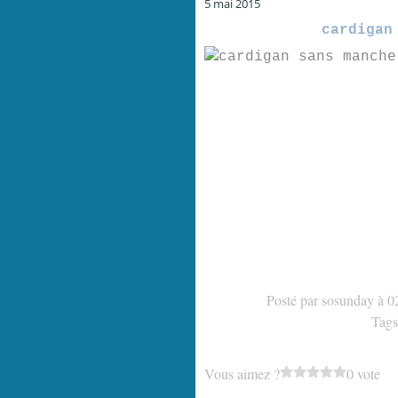
5 mai 2015
cardigan
Posté par sosunday à 0
Tag
Vous aimez ?
0 vote