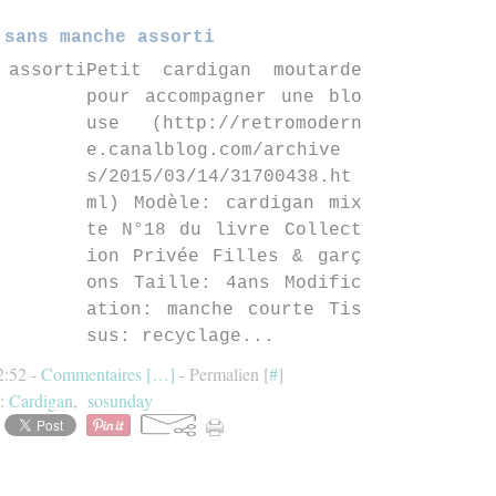
 sans manche assorti
Petit cardigan moutarde
pour accompagner une blo
use (http://retromodern
e.canalblog.com/archive
s/2015/03/14/31700438.ht
ml) Modèle: cardigan mix
te N°18 du livre Collect
ion Privée Filles & garç
ons Taille: 4ans Modific
ation: manche courte Tis
sus: recyclage...
2:52 -
Commentaires [
…
]
- Permalien [
#
]
s:
Cardigan
,
sosunday