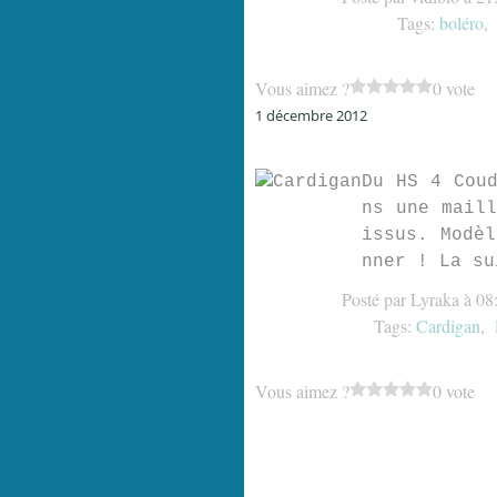
Tags:
boléro
Vous aimez ?
0 vote
1 décembre 2012
Du HS 4 Coud
ns une maill
issus. Modèl
nner ! La su
Posté par Lyraka à 08
Tags:
Cardigan
,
Vous aimez ?
0 vote