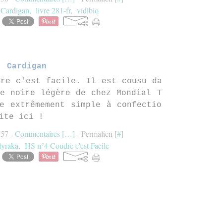
,
Cardigan
,
livre 281-fr
,
vidibio
Cardigan
re c'est facile. Il est cousu da
e noire légère de chez Mondial T
e extrêmement simple à confectio
ite ici !
:57 -
Commentaires [
…
]
- Permalien [
#
]
lyraka
,
HS n°4 Coudre c'est Facile