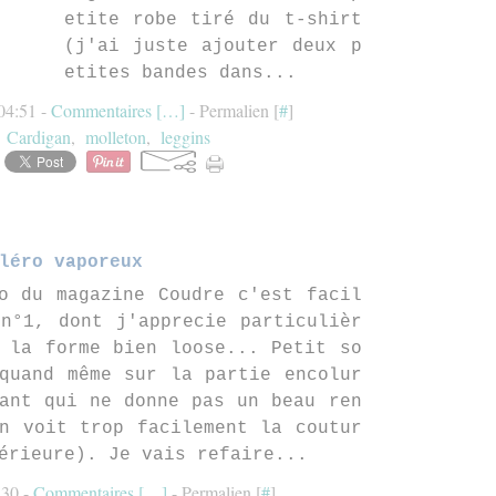
etite robe tiré du t-shirt
(j'ai juste ajouter deux p
etites bandes dans...
04:51 -
Commentaires [
…
]
- Permalien [
#
]
,
Cardigan
,
molleton
,
leggins
léro vaporeux
o du magazine Coudre c'est facil
n°1, dont j'apprecie particulièr
 la forme bien loose... Petit so
quand même sur la partie encolur
ant qui ne donne pas un beau ren
n voit trop facilement la coutur
érieure). Je vais refaire...
:30 -
Commentaires [
…
]
- Permalien [
#
]