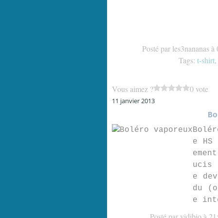
Posté par les3nananas à 
Tags:
t-shirt
Vous aimez ?
0 vote
11 janvier 2013
Bo
Bolér
e HS 
ement
ucis 
e dev
du (o
e int
Posté par vidibio à 21