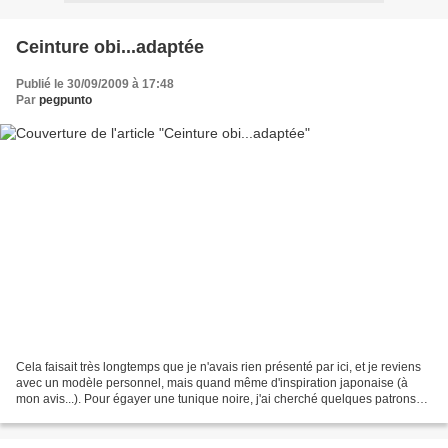
Ceinture obi...adaptée
Publié le 30/09/2009 à 17:48
Par
pegpunto
Cela faisait très longtemps que je n'avais rien présenté par ici, et je reviens
avec un modèle personnel, mais quand même d'inspiration japonaise (à
mon avis...). Pour égayer une tunique noire, j'ai cherché quelques patrons
de ceintures obi avant de finalement...