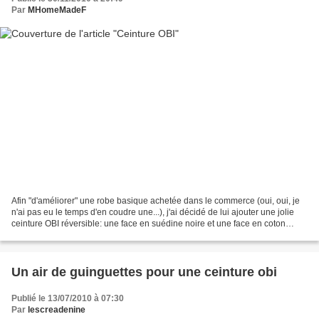
Par
MHomeMadeF
Afin "d'améliorer" une robe basique achetée dans le commerce (oui, oui, je
n'ai pas eu le temps d'en coudre une...), j'ai décidé de lui ajouter une jolie
ceinture OBI réversible: une face en suédine noire et une face en coton
imprimé. Pour voir plus de...
Un air de guinguettes pour une ceinture obi
Publié le 13/07/2010 à 07:30
Par
lescreadenine