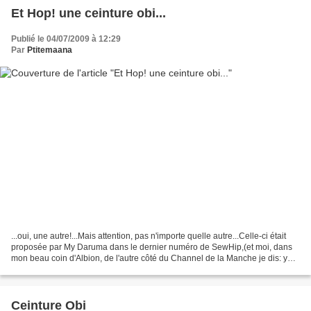
Et Hop! une ceinture obi...
Publié le 04/07/2009 à 12:29
Par
Ptitemaana
...oui, une autre!...Mais attention, pas n'importe quelle autre...Celle-ci était
proposée par My Daruma dans le dernier numéro de SewHip,(et moi, dans
mon beau coin d'Albion, de l'autre côté du Channel de la Manche je dis: yes!
Vive la France !). Bon,...
Ceinture Obi