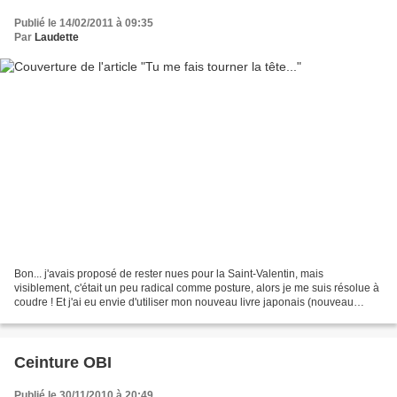
Publié le 14/02/2011 à 09:35
Par
Laudette
Bon... j'avais proposé de rester nues pour la Saint-Valentin, mais
visiblement, c'était un peu radical comme posture, alors je me suis résolue à
coudre ! Et j'ai eu envie d'utiliser mon nouveau livre japonais (nouveau
depuis Noël mais pas encore utilisé...),...
Ceinture OBI
Publié le 30/11/2010 à 20:49