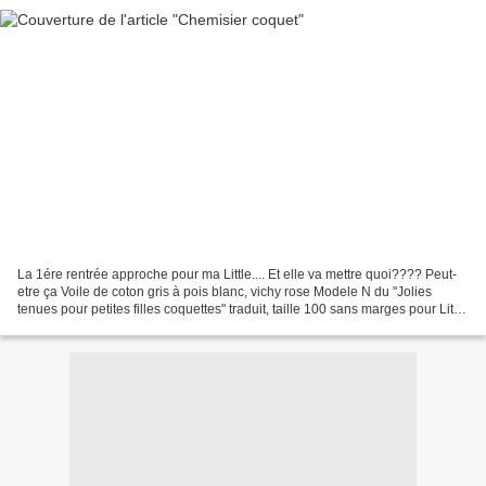
La 1ére rentrée approche pour ma Little.... Et elle va mettre quoi???? Peut-
etre ça Voile de coton gris à pois blanc, vichy rose Modele N du "Jolies
tenues pour petites filles coquettes" traduit, taille 100 sans marges pour Little
de 2ans 1/2 qui porte...