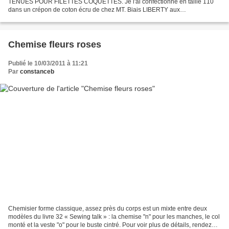
TENUES POUR FILETTES COQUETTES. Je l'ai confectionné en taille 110
dans un crépon de coton écru de chez MT. Biais LIBERTY aux
emmanchures et dos
Chemise fleurs roses
Publié le 10/03/2011 à 11:21
Par
constanceb
Chemisier forme classique, assez près du corps est un mixte entre deux
modèles du livre 32 « Sewing talk » : la chemise "n" pour les manches, le col
monté et la veste "o" pour le buste cintré. Pour voir plus de détails, rendez