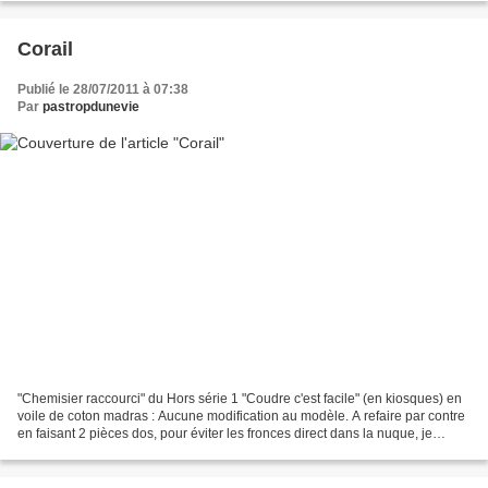
Corail
Publié le 28/07/2011 à 07:38
Par
pastropdunevie
"Chemisier raccourci" du Hors série 1 "Coudre c'est facile" (en kiosques) en
voile de coton madras : Aucune modification au modèle. A refaire par contre
en faisant 2 pièces dos, pour éviter les fronces direct dans la nuque, je
trouve ça moyennement seyant....