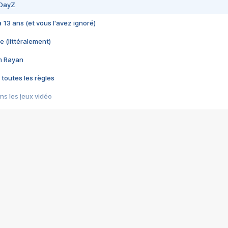
 DayZ
 a 13 ans (et vous l'avez ignoré)
e (littéralement)
im Rayan
 toutes les règles
s les jeux vidéo
us choquant de Rockstar ? - Le scandale BULLY
e plus moche de Steam
du RÊVE tourne au CAUCHEMAR
pendant 8 heures
it… à tort
umiliés par un jeu vidéo
ire - Final Fantasy 8