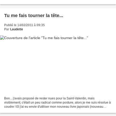
vous chez moi
Tu me fais tourner la tête...
Publié le 14/02/2011 à 09:35
Par
Laudette
Bon... j'avais proposé de rester nues pour la Saint-Valentin, mais
visiblement, c'était un peu radical comme posture, alors je me suis résolue à
coudre ! Et j'ai eu envie d'utiliser mon nouveau livre japonais (nouveau
depuis Noël mais pas encore utilisé...),...