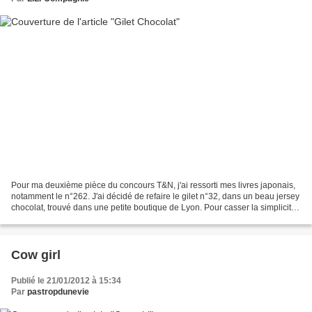
Pour ma deuxième pièce du concours T&N, j'ai ressorti mes livres japonais,
notamment le n°262. J'ai décidé de refaire le gilet n°32, dans un beau jersey
chocolat, trouvé dans une petite boutique de Lyon. Pour casser la simplicité
du gilet, j'ai rajouté...
Cow girl
Publié le 21/01/2012 à 15:34
Par
pastropdunevie