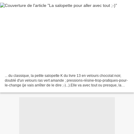
... du classique, la petite salopette K du livre 13 en velours chocolat noir,
doublé d'un velours ras vert amande ; pressions-résine-trop-pratiques-pour-
le-change (je vais arrêter de le dire ;-)...).Elle va avec tout ou presque, la
preuve en images :...