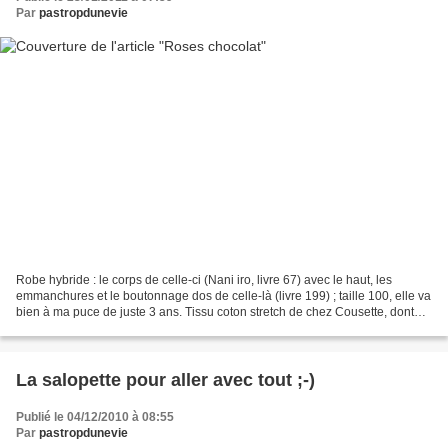
Par
pastropdunevie
Robe hybride : le corps de celle-ci (Nani iro, livre 67) avec le haut, les
emmanchures et le boutonnage dos de celle-là (livre 199) ; taille 100, elle va
bien à ma puce de juste 3 ans. Tissu coton stretch de chez Cousette, dont
j'aimais beaucoup l'association...
La salopette pour aller avec tout ;-)
Publié le 04/12/2010 à 08:55
Par
pastropdunevie