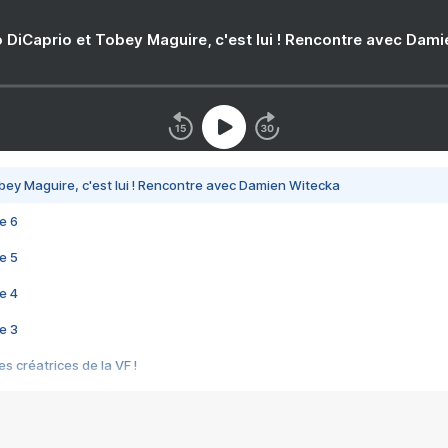
 DiCaprio et Tobey Maguire, c'est lui ! Rencontre avec Dam
bey Maguire, c'est lui ! Rencontre avec Damien Witecka
e 6
e 5
e 4
e 3
s créatrices de la VF !
e 2
e 1