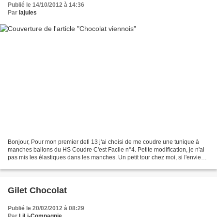
Publié le 14/10/2012 à 14:36
Par
lajules
Bonjour, Pour mon premier defi 13 j'ai choisi de me coudre une tunique à
manches ballons du HS Coudre C'est Facile n°4. Petite modification, je n'ai
pas mis les élastiques dans les manches. Un petit tour chez moi, si l'envie
vous dit. A bientôt, Laju...
Gilet Chocolat
Publié le 20/02/2012 à 08:29
Par
LiLi-Compagnie