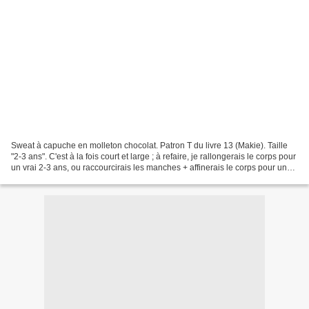
Sweat à capuche en molleton chocolat. Patron T du livre 13 (Makie). Taille
"2-3 ans". C'est à la fois court et large ; à refaire, je rallongerais le corps pour
un vrai 2-3 ans, ou raccourcirais les manches + affinerais le corps pour un
18 mois - 2 ans.La...