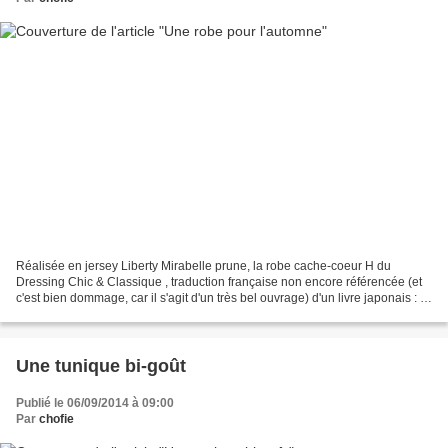
Réalisée en jersey Liberty Mirabelle prune, la robe cache-coeur H du
Dressing Chic & Classique , traduction française non encore référencée (et
c'est bien dommage, car il s'agit d'un très bel ouvrage) d'un livre japonais : Et
comme d'habitude, on trouve...
Une tunique bi-goût
Publié le 06/09/2014 à 09:00
Par
chofie