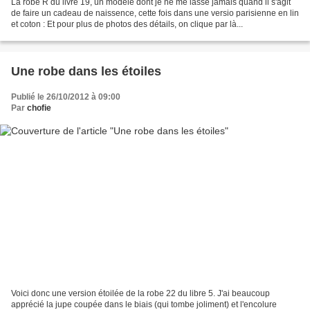
La robe R du livre 19, un modèle dont je ne me lasse jamais quand il s'agit
de faire un cadeau de naissence, cette fois dans une versio parisienne en lin
et coton : Et pour plus de photos des détails, on clique par là...
Une robe dans les étoiles
Publié le 26/10/2012 à 09:00
Par
chofie
Voici donc une version étoilée de la robe 22 du libre 5. J'ai beaucoup
apprécié la jupe coupée dans le biais (qui tombe joliment) et l'encolure