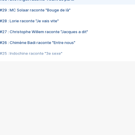
#29 : MC Solaar raconte "Bouge de là"
28 : Lorie raconte "Je vais vite"
#27 : Christophe Willem raconte "Jacques a dit"
#26 : Chimène Badi raconte "Entre nous"
#25 : Indochine raconte "3e sexe"
#24 : Zaho raconte "C'est chelou"
#23 : Patrick Bruel raconte "Au café des délices"
#22 : Kyo raconte "Le chemin"
#21 : Nolwenn Leroy raconte "Cassé"
#20 : Patrick Hernandez raconte "Born to be alive"
#19 : Lorie raconte "Près de moi"
#18 : Michael Jones raconte "A nos actes manqués" (avec Jean-Jacque