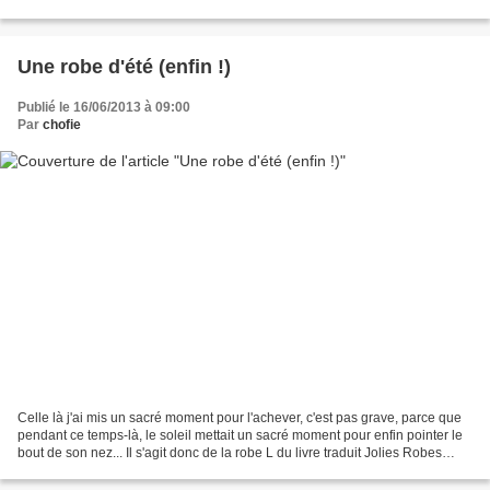
de photos, c'est...
Une robe d'été (enfin !)
Publié le 16/06/2013 à 09:00
Par
chofie
Celle là j'ai mis un sacré moment pour l'achever, c'est pas grave, parce que
pendant ce temps-là, le soleil mettait un sacré moment pour enfin pointer le
bout de son nez... Il s'agit donc de la robe L du livre traduit Jolies Robes
toutes simples (324-fr),...