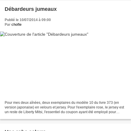
Débardeurs jumeaux
Publié le 10/07/2014 à 09:00
Par
chofie
Pour mes deux aînées, deux exemplaires du modèle 10 du livre 373 (en
version japonaise) en velours et jersey. Pour l'exemplaire rose, le jersey est
un reste de Liberty Mitsi, l'essentiel du coupon ayant été employé pour
réaliser une robe le mois dernier....