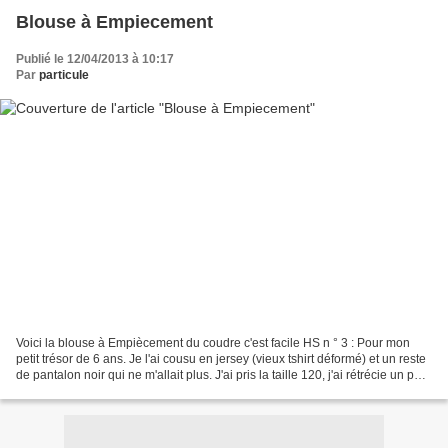
Blouse à Empiecement
Publié le 12/04/2013 à 10:17
Par
particule
Voici la blouse à Empiècement du coudre c'est facile HS n ° 3 : Pour mon
petit trésor de 6 ans. Je l'ai cousu en jersey (vieux tshirt déformé) et un reste
de pantalon noir qui ne m'allait plus. J'ai pris la taille 120, j'ai rétrécie un peu
la largeur...