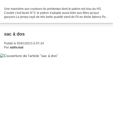
Une marinière aux couleurs du printemps dont le patron est issu du HS
Coudre c'est facile N°3: le patron s'adapte aussi bien aux filles qu'aux
garçons Le jersey rayé de très belle qualité vient de Fil en étoile fabrics Pour
me retrouver chez moi c'est...
sac à dos
Publié le 05/01/2013 à 07:34
Par
nathcoud