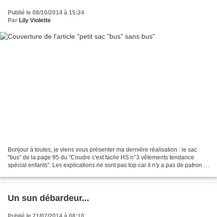
Publié le 08/10/2014 à 15:24
Par
Lily Violette
Bonjour à toutes, je viens vous présenter ma dernière réalisation : le sac
"bus" de la page 95 du "Coudre c'est facile HS n°3 vêtements tendance
spécial enfants". Les explications ne sont pas top car il n'y a pas de patron ni
même les dimensions du bus...
Un sun débardeur...
Publié le 21/07/2014 à 08:10