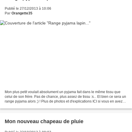
Publié le 27/12/2013 à 10:06
Par
Orangette35
Mon plus petit voulait absolument un pyjama fait dans le même tissu que
celui de son frère. Pas de chance, plus assez de tissu :s... Et bien ce sera un
range pyjama alors ;) ! Plus de photos et d'explications ICI si vous en avez
envie :) Le patron est...
Mon nouveau chapeau de pluie