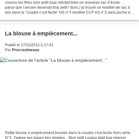
coucou les filles mon petit loup méritait bien un nouveau sac d’école …
parce que l’ancien devenait trop petit ! donc j’ai trouvé un modèle de sac à
dos dans le “coudre c’est facile” HS n°3 modèle CCF HS n°3 sans poche de
devant pour mettre l’appliqué...
La blouse à empiècement...
Publié le 17/11/2012 à 17:01
Par
Procrastineuse
Petite blouse à empiècement trouvée dans le coudre c'est facile Hors série
N°3. J'adore ses lignes très simples... Mon petit Loulou était trop mignon