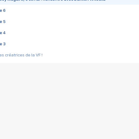
e 6
e 5
e 4
e 3
s créatrices de la VF !
e 2
e 1
e Mektoub My Love arrive enfin ! Rencontre avec Shaïn Boumedine et Sal
i : après Toni en famille
elle réalise le bouleversant Dites lui que je l'aime
ais ! Rencontre autour de Vie privée de Rebecca Zlotowski
 de Marguerite, Grave... Rencontre avec Ella Rumpf