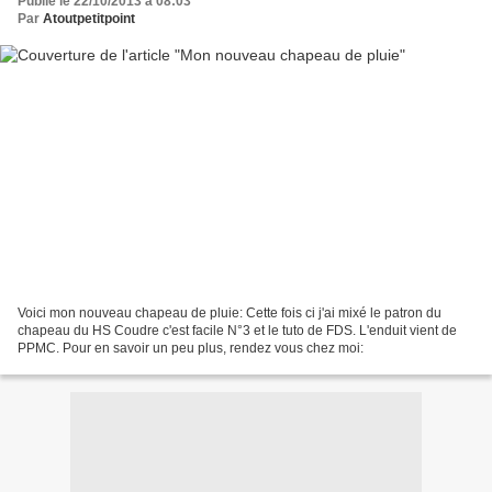
Publié le 22/10/2013 à 08:03
Par
Atoutpetitpoint
Voici mon nouveau chapeau de pluie: Cette fois ci j'ai mixé le patron du
chapeau du HS Coudre c'est facile N°3 et le tuto de FDS. L'enduit vient de
PPMC. Pour en savoir un peu plus, rendez vous chez moi: