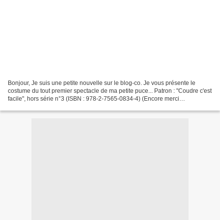
Bonjour, Je suis une petite nouvelle sur le blog-co. Je vous présente le
costume du tout premier spectacle de ma petite puce... Patron : "Coudre c'est
facile", hors série n°3 (ISBN : 978-2-7565-0834-4) (Encore merci
Filsetficelles). Modèle p.65 Modifications...