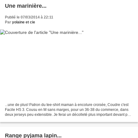
Une marinière...
Publié le 07/03/2014 à 22:11
Par
yolaine et cie
...une de plus! Patron du tee-shirt maman à encolure croisée, Coudre c'est
Facile HS 3. Cousu en M sans marges, pour un 36-38 du commerce, dans
deux jerseys peu extensible. Je ferai un décolleté plus important devant pour
la prochaine! Plus de photos...
Range pyjama lapin...