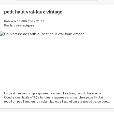
petit haut vrai-faux vintage
Publié le 13/06/2014 à 21:43
Par
larcinsmagiques
Un petit haut tout simple qui rend vraiment très bien, issu du hors-série
Coudre c'est facile n°3 (la tunqiue à rayures sans manches page 6). J'ai
réduit un peu l'ampleur du volant faute de tissu et omis le noeud parce que
je fais une allergie aux noeuds...