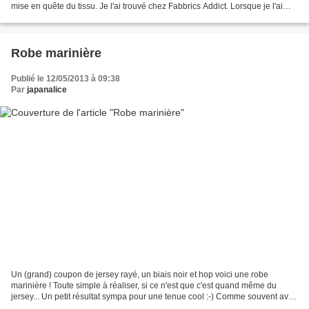
mise en quête du tissu. Je l'ai trouvé chez Fabbrics Addict. Lorsque je l'ai
réceptionné, je savais...
Robe marinière
Publié le 12/05/2013 à 09:38
Par
japanalice
Un (grand) coupon de jersey rayé, un biais noir et hop voici une robe
marinière ! Toute simple à réaliser, si ce n'est que c'est quand même du
jersey... Un petit résultat sympa pour une tenue cool :-) Comme souvent avec
les modèles japonais, ce patron...