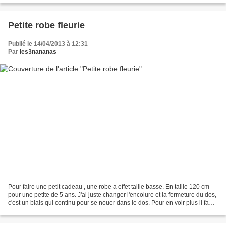
Petite robe fleurie
Publié le 14/04/2013 à 12:31
Par
les3nananas
Pour faire une petit cadeau , une robe a effet taille basse. En taille 120 cm
pour une petite de 5 ans. J'ai juste changer l'encolure et la fermeture du dos,
c'est un biais qui continu pour se nouer dans le dos. Pour en voir plus il faut
venir chez m...