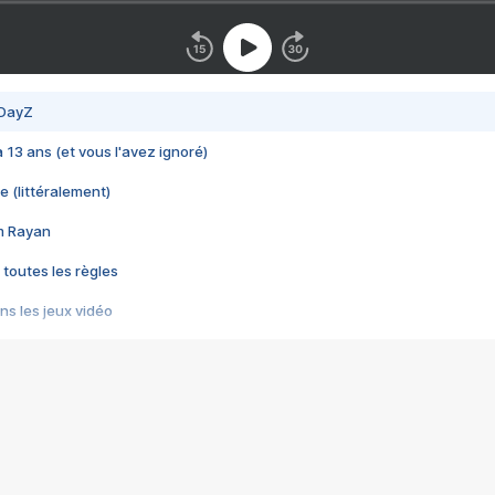
 DayZ
 a 13 ans (et vous l'avez ignoré)
e (littéralement)
im Rayan
 toutes les règles
s les jeux vidéo
us choquant de Rockstar ? - Le scandale BULLY
e plus moche de Steam
du RÊVE tourne au CAUCHEMAR
pendant 8 heures