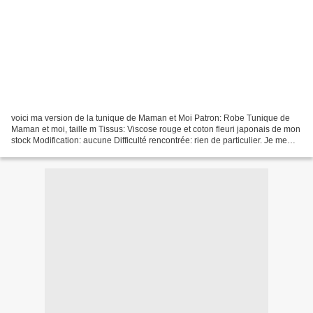
voici ma version de la tunique de Maman et Moi Patron: Robe Tunique de
Maman et moi, taille m Tissus: Viscose rouge et coton fleuri japonais de mon
stock Modification: aucune Difficulté rencontrée: rien de particulier. Je me
suis forcée à faire les finitions...