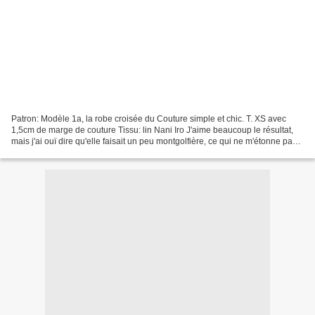
Patron: Modèle 1a, la robe croisée du Couture simple et chic. T. XS avec
1,5cm de marge de couture Tissu: lin Nani Iro J'aime beaucoup le résultat,
mais j'ai ouï dire qu'elle faisait un peu montgolfière, ce qui ne m'étonne pas
vu la ligne des patron japonais...