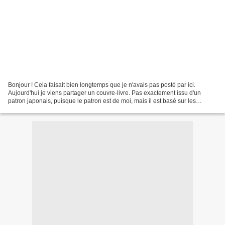
Bonjour ! Cela faisait bien longtemps que je n'avais pas posté par ici.
Aujourd'hui je viens partager un couvre-livre. Pas exactement issu d'un
patron japonais, puisque le patron est de moi, mais il est basé sur les
modèles de couvre-livre que j'ai pu...