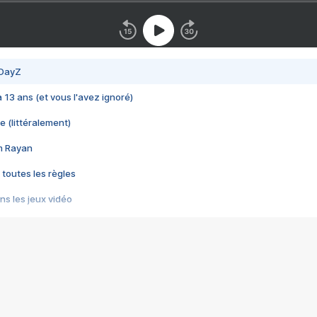
 DayZ
 a 13 ans (et vous l'avez ignoré)
e (littéralement)
im Rayan
 toutes les règles
s les jeux vidéo
us choquant de Rockstar ? - Le scandale BULLY
e plus moche de Steam
du RÊVE tourne au CAUCHEMAR
pendant 8 heures