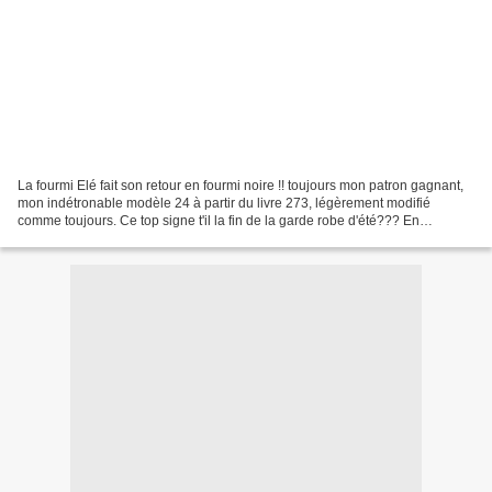
La fourmi Elé fait son retour en fourmi noire !! toujours mon patron gagnant,
mon indétronable modèle 24 à partir du livre 273, légèrement modifié
comme toujours. Ce top signe t'il la fin de la garde robe d'été??? En
regardant par la fenêtre on se dit...