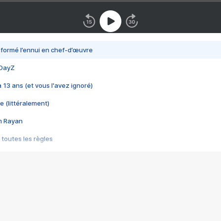
nsformé l’ennui en chef-d’œuvre
 DayZ
 a 13 ans (et vous l'avez ignoré)
e (littéralement)
im Rayan
 toutes les règles
s les jeux vidéo
us choquant de Rockstar ? - Le scandale BULLY
e plus moche de Steam
du RÊVE tourne au CAUCHEMAR