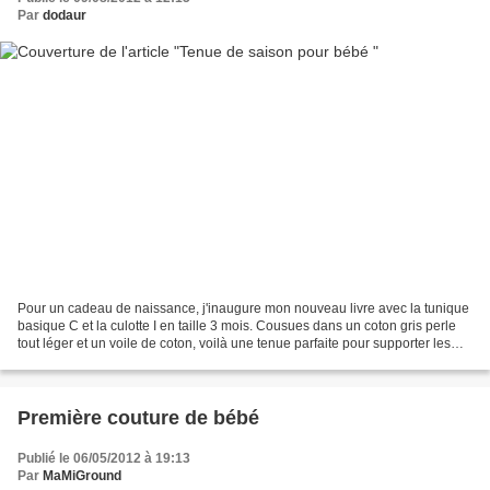
Par
dodaur
Pour un cadeau de naissance, j'inaugure mon nouveau livre avec la tunique
basique C et la culotte I en taille 3 mois. Cousues dans un coton gris perle
tout léger et un voile de coton, voilà une tenue parfaite pour supporter les
grosses chaleurs, les cuissots...
Première couture de bébé
Publié le 06/05/2012 à 19:13
Par
MaMiGround