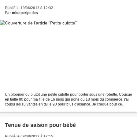
Publié le 19/06/2013 à 12:32
Par
missperipeties
Un bloomer ou plutôt une petite culotte pour porter sous une robette. Cousue
en taille 80 pour ma fille de 16 mois qui porte du 18 mois du commerce, j'ai
cousu les suivantes en taille 90 pour plus d'aisance. Je craque pour ce
modèle diéfférent des bloomers...
Tenue de saison pour bébé
Publié le 09/08/2012 à 12:15