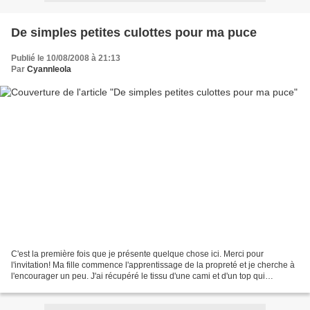
De simples petites culottes pour ma puce
Publié le 10/08/2008 à 21:13
Par
Cyannleola
C'est la première fois que je présente quelque chose ici. Merci pour
l'invitation! Ma fille commence l'apprentissage de la propreté et je cherche à
l'encourager un peu. J'ai récupéré le tissu d'une cami et d'un top qui
appartenaient à ma soeur. On ne...