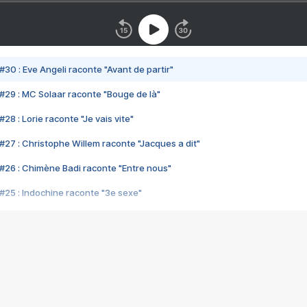
#30 : Eve Angeli raconte "Avant de partir"
#29 : MC Solaar raconte "Bouge de là"
28 : Lorie raconte "Je vais vite"
#27 : Christophe Willem raconte "Jacques a dit"
#26 : Chimène Badi raconte "Entre nous"
#25 : Indochine raconte "3e sexe"
#24 : Zaho raconte "C'est chelou"
#23 : Patrick Bruel raconte "Au café des délices"
#22 : Kyo raconte "Le chemin"
#21 : Nolwenn Leroy raconte "Cassé"