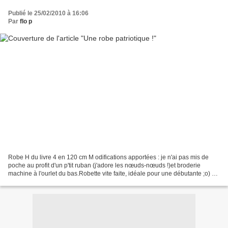
Publié le 25/02/2010 à 16:06
Par
flo p
Robe H du livre 4 en 120 cm M odifications apportées : je n'ai pas mis de
poche au profit d'un p'tit ruban (j'adore les nœuds-nœuds !)et broderie
machine à l'ourlet du bas.Robette vite faite, idéale pour une débutante ;o) Et
pour rester dans le tricolore,...