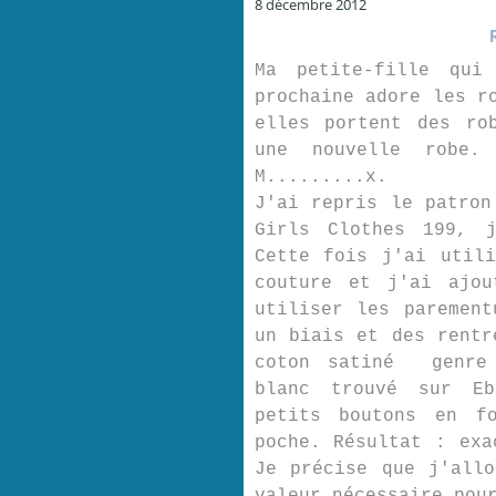
8 décembre 2012
Ma petite-fille qui
prochaine adore les r
elles portent des ro
une nouvelle robe.
M.........x.
J'ai repris le patron
Girls Clothes 199, j
Cette fois j'ai util
couture et j'ai ajou
utiliser les parement
un biais et des rent
coton satiné genre 
blanc trouvé sur Eb
petits boutons en f
poche. Résultat : exa
Je précise que j'all