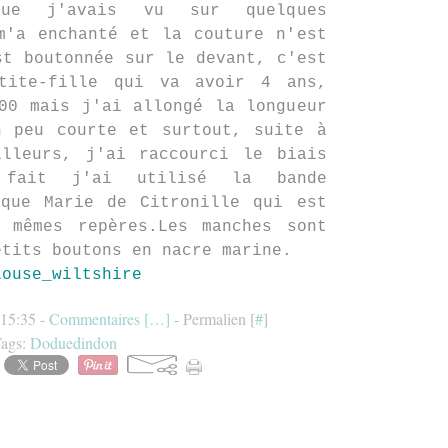
ue j'avais vu sur quelques
m'a enchanté et la couture n'est
st boutonnée sur le devant, c'est
tite-fille qui va avoir 4 ans,
00 mais j'ai allongé la longueur
n peu courte et surtout, suite à
illeurs, j'ai raccourci le biais
 fait j'ai utilisé la bande
ique Marie de Citronille qui est
 mêmes repères.Les manches sont
etits boutons en nacre marine.
 15:35 -
Commentaires [
…
]
- Permalien [
#
]
ags:
Doduedindon