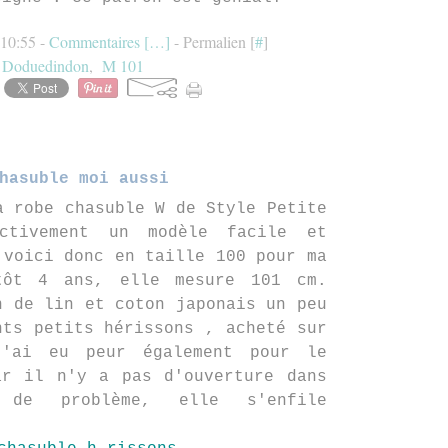
 10:55 -
Commentaires [
…
]
- Permalien [
#
]
:
Doduedindon
,
M 101
hasuble moi aussi
a robe chasuble W de Style Petite
ctivement un modèle facile et
 voici donc en taille 100 pour ma
tôt 4 ans, elle mesure 101 cm.
n de lin et coton japonais un peu
nts petits hérissons , acheté sur
J'ai eu peur également pour le
ar il n'y a pas d'ouverture dans
de problème, elle s'enfile