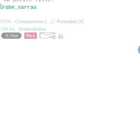
r ma petite-fille.
 15:01 -
Commentaires [
…
]
- Permalien [
#
]
:
199-04
,
Doduedindon