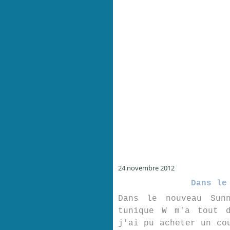
24 novembre 2012
Dans le
Dans le nouveau Sun
tunique W m'a tout d
j'ai pu acheter un co