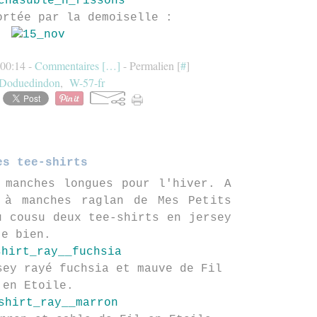
ortée par la demoiselle :
 00:14 -
Commentaires [
…
]
- Permalien [
#
]
Doduedindon
,
W-57-fr
es tee-shirts
 manches longues pour l'hiver. A
 à manches raglan de Mes Petits
u cousu deux tee-shirts en jersey
te bien.
sey rayé fuchsia et mauve de Fil
en Etoile.