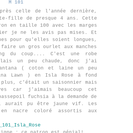
M 101
près celle de l'année dernière,
te-fille de presque 4 ans. Cette
ron en taille 100 avec les marges
ier je ne les avis pas mises. Et
hes pour qu'elles soient longues,
 faire un gros ourlet aux manches
ng du coup.... C'est une robe
lais un peu chaude, donc j'ai
antana ( coton et laine un peu
ana Lawn ) en Isla Rose à fond
 plus, c'était un saisonnier mais
ves car j'aimais beaucoup cet
passepoil fuchsia à la demande de
l aurait pu être jaune vif. Les
 en nacre coloré assortis aux
signe : ce patron est génial!