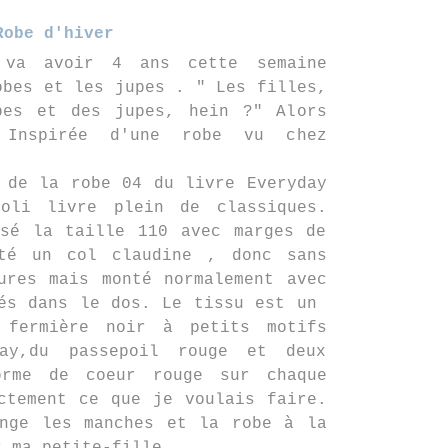
Robe d'hiver
 va avoir 4 ans cette semaine
obes et les jupes . " Les filles,
bes et des jupes, hein ?" Alors
 Inspirée d'une robe vu chez
 de la robe 04 du livre Everyday
oli livre plein de classiques.
isé la taille 110 avec marges de
té un col claudine , donc sans
ures mais monté normalement avec
rés dans le dos. Le tissu est un
fermière noir à petits motifs
ay,du passepoil rouge et deux
orme de coeur rouge sur chaque
ctement ce que je voulais faire.
onge les manches et la robe à la