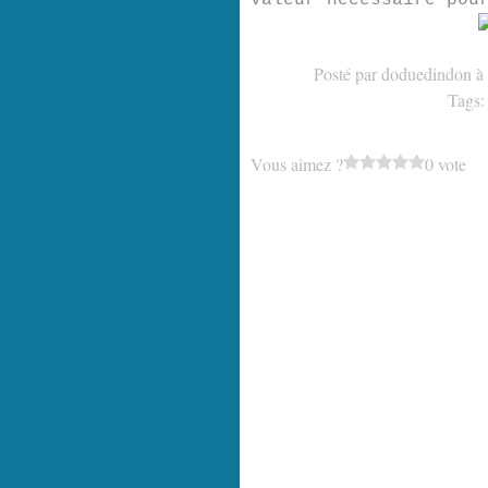
valeur nécessaire pou
Posté par doduedindon à
Tags
Vous aimez ?
0 vote