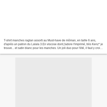
T-shirt manches raglan assorti au Must-have de môman, en taille 6 ans,
d'après un patron du Lalala 3.En viscose dont j'adore l'imprimé, très Kenz* je
trouve... et satin blanc pour les manches. Un joli duo pour l'été, il faut y croire
!! cémamanlafée