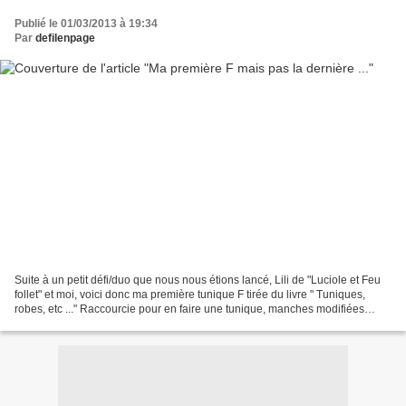
Publié le 01/03/2013 à 19:34
Par
defilenpage
Suite à un petit défi/duo que nous nous étions lancé, Lili de "Luciole et Feu
follet" et moi, voici donc ma première tunique F tirée du livre " Tuniques,
robes, etc ..." Raccourcie pour en faire une tunique, manches modifiées
(patron de la robe V du même...