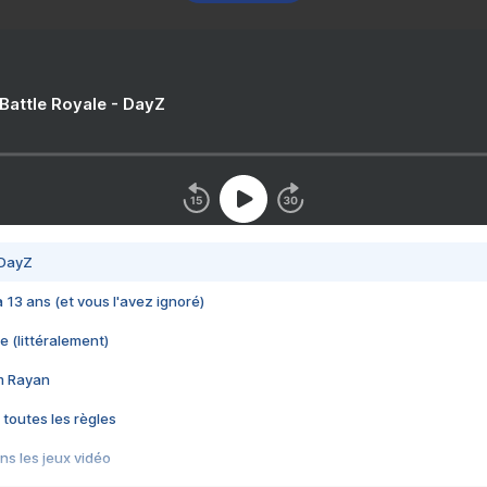
 Battle Royale - DayZ
 DayZ
 a 13 ans (et vous l'avez ignoré)
e (littéralement)
im Rayan
 toutes les règles
s les jeux vidéo