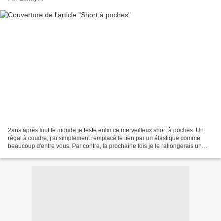
2ans après tout le monde je teste enfin ce merveilleux short à poches. Un
régal à coudre, j'ai simplement remplacé le lien par un élastique comme
beaucoup d'entre vous. Par contre, la prochaine fois je le rallongerais un
peu. T-130 pour un 8-10 ans du...