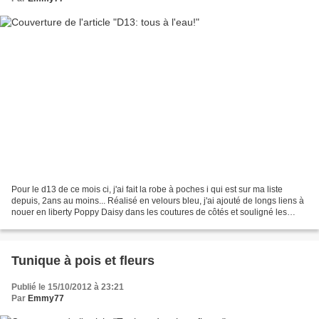
Pour le d13 de ce mois ci, j'ai fait la robe à poches i qui est sur ma liste
depuis, 2ans au moins... Réalisé en velours bleu, j'ai ajouté de longs liens à
nouer en liberty Poppy Daisy dans les coutures de côtés et souligné les
pochesd'un passepoil dans...
Tunique à pois et fleurs
Publié le 15/10/2012 à 23:21
Par
Emmy77