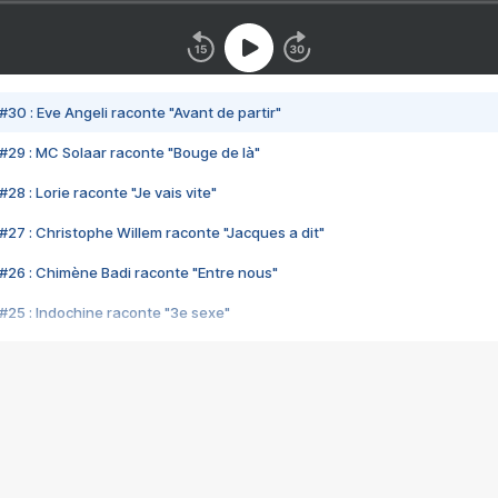
#30 : Eve Angeli raconte "Avant de partir"
#29 : MC Solaar raconte "Bouge de là"
28 : Lorie raconte "Je vais vite"
#27 : Christophe Willem raconte "Jacques a dit"
#26 : Chimène Badi raconte "Entre nous"
#25 : Indochine raconte "3e sexe"
#24 : Zaho raconte "C'est chelou"
#23 : Patrick Bruel raconte "Au café des délices"
#22 : Kyo raconte "Le chemin"
#21 : Nolwenn Leroy raconte "Cassé"