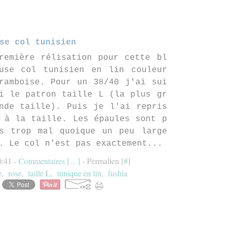
se col tunisien
remière rélisation pour cette bl
use col tunisien en lin couleur
ramboise. Pour un 38/40 j'ai sui
i le patron taille L (la plus gr
nde taille). Puis je l'ai repris
 à la taille. Les épaules sont p
s trop mal quoique un peu large
. Le col n'est pas exactement...
0:41 -
Commentaires [
…
]
- Permalien [
#
]
e
,
rose
,
taille L
,
tunique en lin
,
fushia