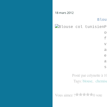
18 mars 2012
Blou
P
o
f
v
a
e
a
s
Posté par celynette à 1
Tags:
blouse
,
chemis
Vous aimez ?
0 vote