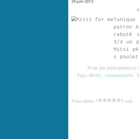
29 juin 2013
Tunique 
patron A
raboté 
3/4 un p
Mitsi pé
s poulet
Posté par pastropdunevie 
Tags:
liberty
,
cémamanlafée
,
l
Vous aimez ?
0 vote