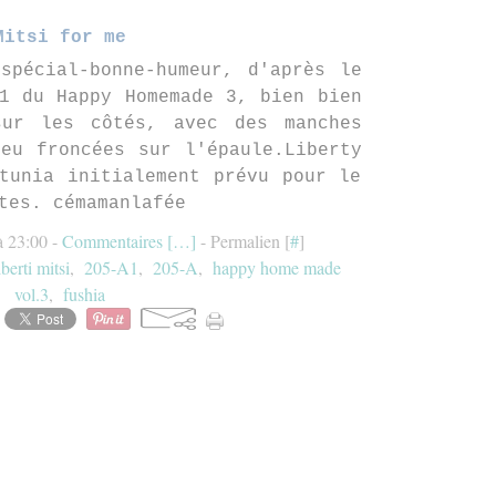
Mitsi for me
spécial-bonne-humeur, d'après le
1 du Happy Homemade 3, bien bien
sur les côtés, avec des manches
eu froncées sur l'épaule.Liberty
tunia initialement prévu pour le
tes. cémamanlafée
à 23:00 -
Commentaires [
…
]
- Permalien [
#
]
iberti mitsi
,
205-A1
,
205-A
,
happy home made
vol.3
,
fushia