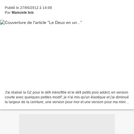
Publié le 27/06/2012 à 14:08
Par
Mamzele Isis
J'ai réalisé la G2 pour le défi mère/fille et le défi petits pois addict, en version
courte avec quelques petites modif', je n'ai mis qu'un élastique et j'ai diminué
la largeur de la ceinture, une version pour moi et une version pour ma mini
!!!! Mamzele...