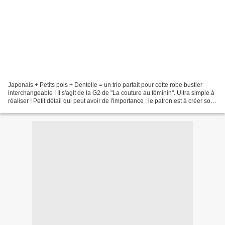
Japonais + Petits pois + Dentelle = un trio parfait pour cette robe bustier
interchangeable ! Il s'agit de la G2 de "La couture au féminin". Ultra simple à
réaliser ! Petit détail qui peut avoir de l'importance ; le patron est à créer soi
même et toutes...