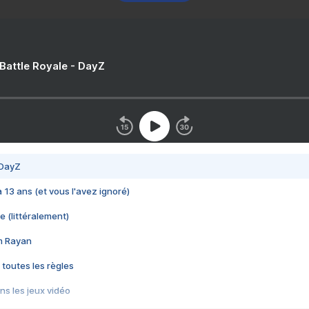
 Battle Royale - DayZ
 DayZ
 a 13 ans (et vous l'avez ignoré)
e (littéralement)
im Rayan
 toutes les règles
s les jeux vidéo