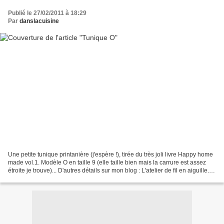
Publié le 27/02/2011 à 18:29
Par
danslacuisine
Une petite tunique printanière (j'espère !), tirée du très joli livre Happy home
made vol.1. Modèle O en taille 9 (elle taille bien mais la carrure est assez
étroite je trouve)... D'autres détails sur mon blog : L'atelier de fil en aiguille.
Bon dimanche...