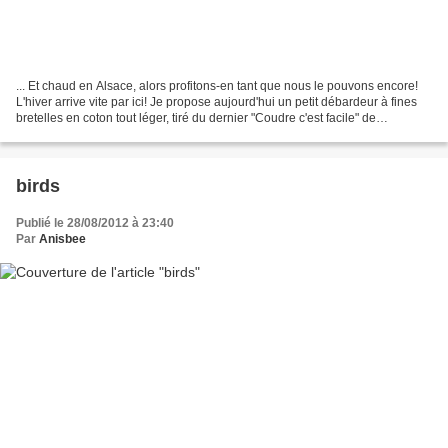
... Et chaud en Alsace, alors profitons-en tant que nous le pouvons encore!
L'hiver arrive vite par ici! Je propose aujourd'hui un petit débardeur à fines
bretelles en coton tout léger, tiré du dernier "Coudre c'est facile" de
septembre 2012 (non référencé...
birds
Publié le 28/08/2012 à 23:40
Par
Anisbee