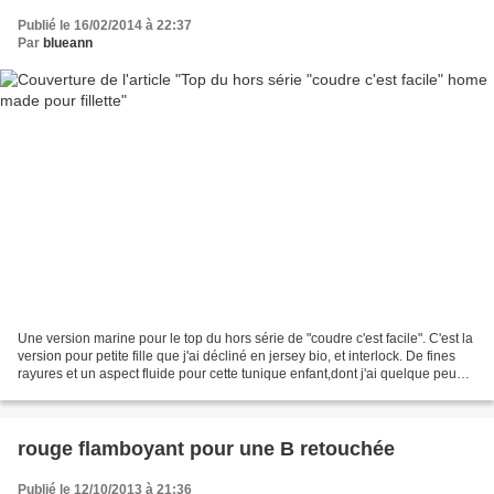
Publié le 16/02/2014 à 22:37
Par
blueann
Une version marine pour le top du hors série de "coudre c'est facile". C'est la
version pour petite fille que j'ai décliné en jersey bio, et interlock. De fines
rayures et un aspect fluide pour cette tunique enfant,dont j'ai quelque peu
modifié le patron...
rouge flamboyant pour une B retouchée
Publié le 12/10/2013 à 21:36