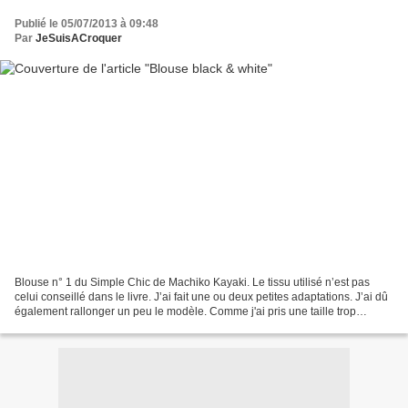
Publié le 05/07/2013 à 09:48
Par
JeSuisACroquer
Blouse n° 1 du Simple Chic de Machiko Kayaki. Le tissu utilisé n’est pas
celui conseillé dans le livre. J’ai fait une ou deux petites adaptations. J’ai dû
également rallonger un peu le modèle. Comme j'ai pris une taille trop
grande j'ai dû ajouter des...