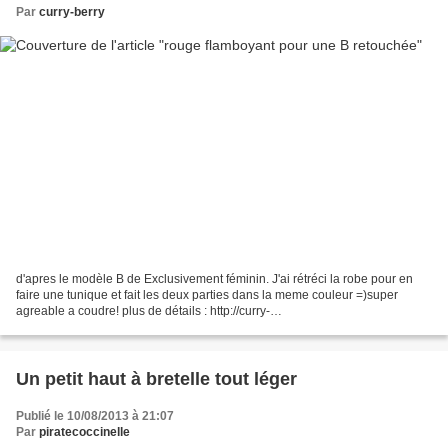
Par
curry-berry
d'apres le modèle B de Exclusivement féminin. J'ai rétréci la robe pour en
faire une tunique et fait les deux parties dans la meme couleur =)super
agreable a coudre! plus de détails : http://curry-
berry.blogspot.fr/2013/09/robe-bicolore-qui-devient-h...
Un petit haut à bretelle tout léger
Publié le 10/08/2013 à 21:07
Par
piratecoccinelle