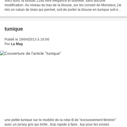
Voici donc la blouse 21du livre élegance et sobriété, sans aucune
modification. Au niveau du bas de la blouse, sur les conseil de Monsieur, j'ai
mis un ruban de biais qui permet, soit de porter la blouse en tunique soit en
blouse. So'fil
tunique
Publié le 19/04/2013 à 10:00
Par
La Mag
une petite tunique sur le modèle de la robe B de "exclusivement féminin"
avec un jersey gris qui brille...trop rapide à faire.. top pour les envies