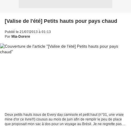
[Valise de l'été] Petits hauts pour pays chaud
Publié le 21/07/2013 à 01:13
Par
Mia-Dorere
Deux petits hauts issus de Every day camisole et petit haut (n°01, une vraie
mine d'or ce livre!!!) cousus au mois de juin afin de remplir le peu de place
que proposait mon sac à dos pour un voyage au Brésil. Je ne regrette pas
du tout mon choix de cousette...