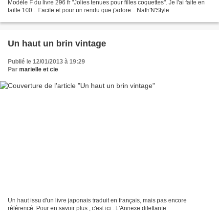
Modèle F du livre 296 fr "Jolies tenues pour filles coquettes". Je l'ai faite en
taille 100... Facile et pour un rendu que j'adore... Nath'N'Style
Un haut un brin vintage
Publié le 12/01/2013 à 19:29
Par
marielle et cie
Un haut issu d'un livre japonais traduit en français, mais pas encore
référencé. Pour en savoir plus , c'est ici : L'Annexe dilettante