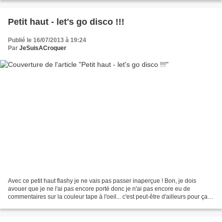
Petit haut - let's go disco !!!
Publié le 16/07/2013 à 19:24
Par
JeSuisACroquer
Avec ce petit haut flashy je ne vais pas passer inaperçue ! Bon, je dois
avouer que je ne l'ai pas encore porté donc je n'ai pas encore eu de
commentaires sur la couleur tape à l'oeil... c'est peut-être d'ailleurs pour ça
qu'il est toujours dans mon armoire......