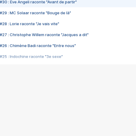
#30 : Eve Angeli raconte "Avant de partir"
#29 : MC Solaar raconte "Bouge de là"
28 : Lorie raconte "Je vais vite"
#27 : Christophe Willem raconte "Jacques a dit"
#26 : Chimène Badi raconte "Entre nous"
#25 : Indochine raconte "3e sexe"
#24 : Zaho raconte "C'est chelou"
#23 : Patrick Bruel raconte "Au café des délices"
#22 : Kyo raconte "Le chemin"
#21 : Nolwenn Leroy raconte "Cassé"
#20 : Patrick Hernandez raconte "Born to be alive"
#19 : Lorie raconte "Près de moi"
#18 : Michael Jones raconte "A nos actes manqués" (avec Jean-Jacque