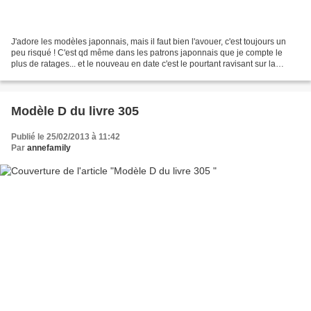
J'adore les modèles japonnais, mais il faut bien l'avouer, c'est toujours un
peu risqué ! C'est qd même dans les patrons japonnais que je compte le
plus de ratages... et le nouveau en date c'est le pourtant ravisant sur la
photo, haut L du livre 3 ( peut...
Modèle D du livre 305
Publié le 25/02/2013 à 11:42
Par
annefamily