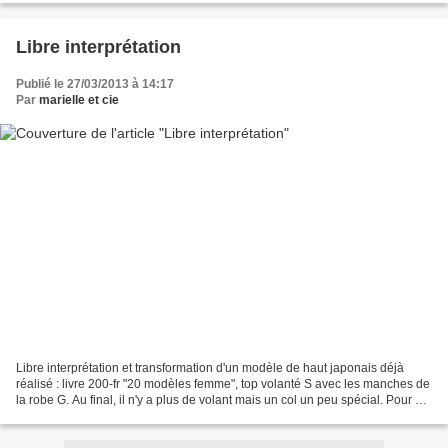
Libre interprétation
Publié le 27/03/2013 à 14:17
Par
marielle et cie
Libre interprétation et transformation d'un modèle de haut japonais déjà
réalisé : livre 200-fr "20 modèles femme", top volanté S avec les manches de
la robe G. Au final, il n'y a plus de volant mais un col un peu spécial. Pour en
savoir plus, l'Annexe...