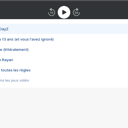
 DayZ
 a 13 ans (et vous l'avez ignoré)
e (littéralement)
im Rayan
 toutes les règles
s les jeux vidéo
us choquant de Rockstar ? - Le scandale BULLY
e plus moche de Steam
du RÊVE tourne au CAUCHEMAR
pendant 8 heures