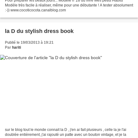
Pour préparer les beaux jours... Modèle n°28 du livre Mes petits Habits
Modèle très facile à réaliser, même pour une débutante ! A tester absolument
:-)) www.cocoticocota.canalblog.com
la D du stylish dress book
Publié le 19/03/2013 à 19:21
Par
hariti
sur le blog tout le monde connait la D , j'en ai fait plusieurs , celle la je l'ai
doublée entièrement, j'ai rajouté un patte avec un bouton vintage, et je la