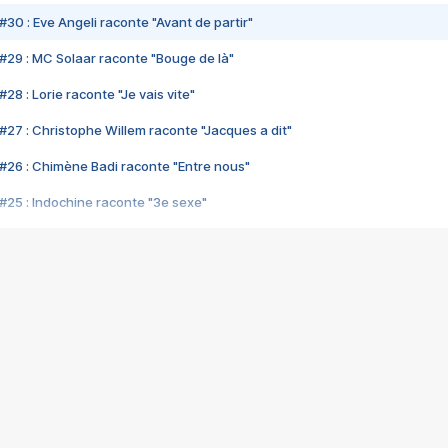
#30 : Eve Angeli raconte "Avant de partir"
#29 : MC Solaar raconte "Bouge de là"
28 : Lorie raconte "Je vais vite"
#27 : Christophe Willem raconte "Jacques a dit"
#26 : Chimène Badi raconte "Entre nous"
#25 : Indochine raconte "3e sexe"
#24 : Zaho raconte "C'est chelou"
#23 : Patrick Bruel raconte "Au café des délices"
#22 : Kyo raconte "Le chemin"
#21 : Nolwenn Leroy raconte "Cassé"
#20 : Patrick Hernandez raconte "Born to be alive"
#19 : Lorie raconte "Près de moi"