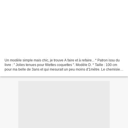
Un modèle simple mais chic, je trouve A faire et à refaire... * Patron issu du
livre : " Jolies tenues pour fillettes coquettes ". Modèle D. * Taille : 100 cm
pour ma belle de 3ans et qui mesurait un peu moins d'1mètre. Le chemisier
chez moi c'est par...