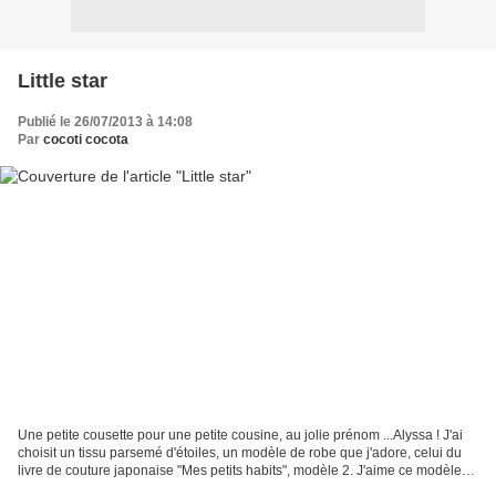
Little star
Publié le 26/07/2013 à 14:08
Par
cocoti cocota
Une petite cousette pour une petite cousine, au jolie prénom ...Alyssa ! J'ai
choisit un tissu parsemé d'étoiles, un modèle de robe que j'adore, celui du
livre de couture japonaise "Mes petits habits", modèle 2. J'aime ce modèle
car je trouve les finitions...