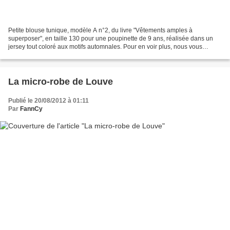
Petite blouse tunique, modèle A n°2, du livre "Vêtements amples à
superposer", en taille 130 pour une poupinette de 9 ans, réalisée dans un
jersey tout coloré aux motifs automnales. Pour en voir plus, nous vous
attendons sur Pouic Pouic !
La micro-robe de Louve
Publié le 20/08/2012 à 01:11
Par
FannCy