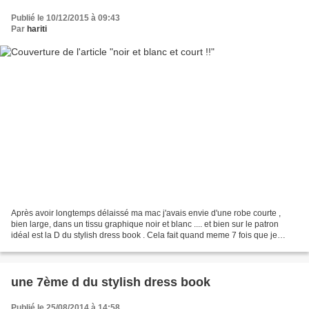
Publié le 10/12/2015 à 09:43
Par
hariti
Après avoir longtemps délaissé ma mac j'avais envie d'une robe courte ,
bien large, dans un tissu graphique noir et blanc .... et bien sur le patron
idéal est la D du stylish dress book . Cela fait quand meme 7 fois que je
l'utilise et je ne pense pas...
une 7ème d du stylish dress book
Publié le 25/08/2014 à 14:58