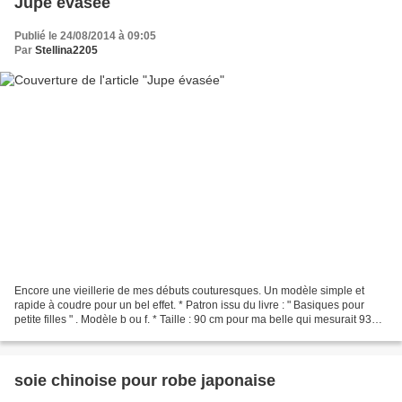
Jupe évasée
Publié le 24/08/2014 à 09:05
Par
Stellina2205
Encore une vieillerie de mes débuts couturesques. Un modèle simple et
rapide à coudre pour un bel effet. * Patron issu du livre : " Basiques pour
petite filles " . Modèle b ou f. * Taille : 90 cm pour ma belle qui mesurait 93
cm. Je n'avais pas osé la...
soie chinoise pour robe japonaise