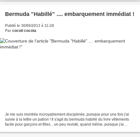
Bermuda "Habillé" .... embarquement immédiat !
Publié le 30/06/2013 à 11:28
Par
cocoti cocota
Je me suis montrée incroyablement disciplinée, puisque pour une fois j'ai
suivie à la lettre un patron ! Il s'agit du bermuda habillé du livre vêtements
facile pour garçons et filles... un peu revisté, quand même, puisque j'ai
troqué les boutons de l'empiècement...