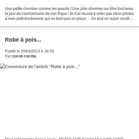
Une petite chemise comme les grands ! Une jolie chemise our être tout beau
le jour de l'anniversaire de son Papa ! Je n'ai réussit à voler que deux photos
à mon petit bonhomme qui ne tient pas en place .... En tout un super modèle
(n°12) tiré de mon livre...
Robe à pois...
Publié le 20/03/2013 à 16:35
Par
cocoti cocota