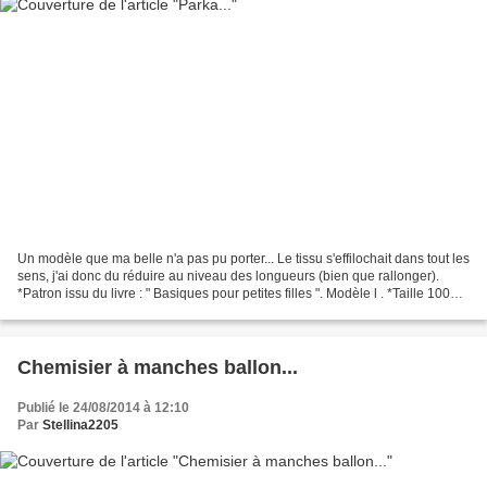
Un modèle que ma belle n'a pas pu porter... Le tissu s'effilochait dans tout les
sens, j'ai donc du réduire au niveau des longueurs (bien que rallonger).
*Patron issu du livre : " Basiques pour petites filles ". Modèle l . *Taille 100
cm rallonger de...
Chemisier à manches ballon...
Publié le 24/08/2014 à 12:10
Par
Stellina2205