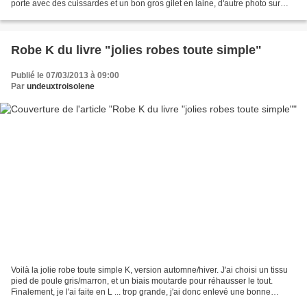
porte avec des cuissardes et un bon gros gilet en laine, d'autre photo sur
mon blog pour voir...
Robe K du livre "jolies robes toute simple"
Publié le 07/03/2013 à 09:00
Par
undeuxtroisolene
Voilà la jolie robe toute simple K, version automne/hiver. J'ai choisi un tissu
pied de poule gris/marron, et un biais moutarde pour réhausser le tout.
Finalement, je l'ai faite en L ... trop grande, j'ai donc enlevé une bonne
dizaine de centimètres et...