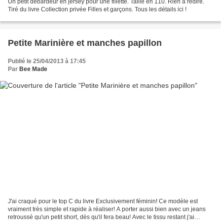
Un petit débardeur en jersey pour une fillette. Taillé en 110. Rien à redire.
Tiré du livre Collection privée Filles et garçons. Tous les détails ici !
Petite Marinière et manches papillon
Publié le 25/04/2013 à 17:45
Par
Bee Made
J'ai craqué pour le top C du livre Exclusivement féminin! Ce modèle est
vraiment très simple et rapide à réaliser! A porter aussi bien avec un jeans
retroussé qu'un petit short, dès qu'il fera beau! Avec le tissu restant j'ai