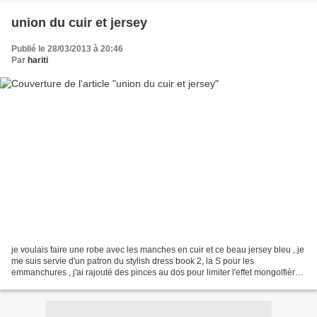
union du cuir et jersey
Publié le 28/03/2013 à 20:46
Par
hariti
je voulais faire une robe avec les manches en cuir et ce beau jersey bleu , je
me suis servie d'un patron du stylish dress book 2, la S pour les
emmanchures , j'ai rajouté des pinces au dos pour limiter l'effet mongolfière
et voilà la résultat j'ai mis...