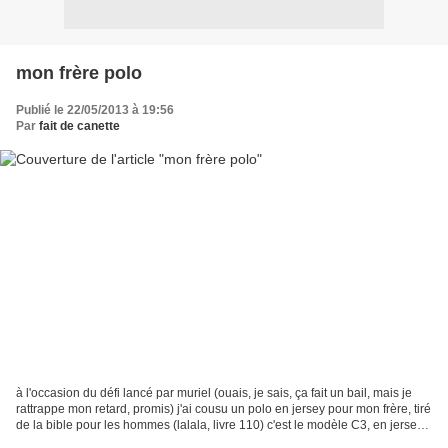
mon frère polo
Publié le 22/05/2013 à 19:56
Par
fait de canette
à l'occasion du défi lancé par muriel (ouais, je sais, ça fait un bail, mais je
rattrappe mon retard, promis) j'ai cousu un polo en jersey pour mon frère, tiré
de la bible pour les hommes (lalala, livre 110) c'est le modèle C3, en jersey
encre FDS et...