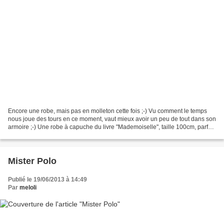
Encore une robe, mais pas en molleton cette fois ;-) Vu comment le temps
nous joue des tours en ce moment, vaut mieux avoir un peu de tout dans son
armoire ;-) Une robe à capuche du livre "Mademoiselle", taille 100cm, parfait
pour ma presque troizan Pour...
Mister Polo
Publié le 19/06/2013 à 14:49
Par
meloli