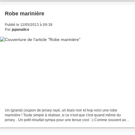
Robe marinière
Publié le 12/05/2013 à 09:38
Par
japanalice
Un (grand) coupon de jersey rayé, un biais noir et hop voici une robe
marinière ! Toute simple à réaliser, si ce n'est que c'est quand même du
jersey... Un petit résultat sympa pour une tenue cool :-) Comme souvent avec
les modèles japonais, ce patron...