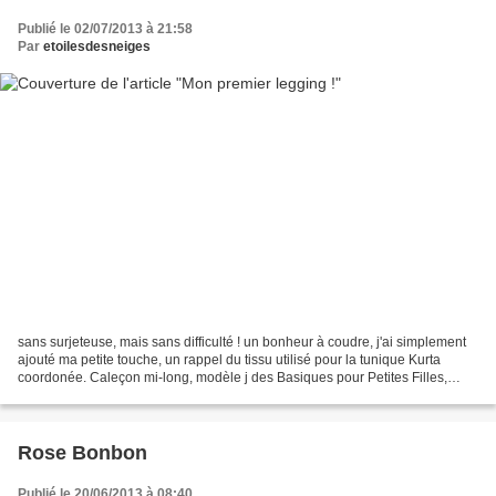
Publié le 02/07/2013 à 21:58
Par
etoilesdesneiges
sans surjeteuse, mais sans difficulté ! un bonheur à coudre, j'ai simplement
ajouté ma petite touche, un rappel du tissu utilisé pour la tunique Kurta
coordonée. Caleçon mi-long, modèle j des Basiques pour Petites Filles,
taille 100, pour une petite fille...
Rose Bonbon
Publié le 20/06/2013 à 08:40