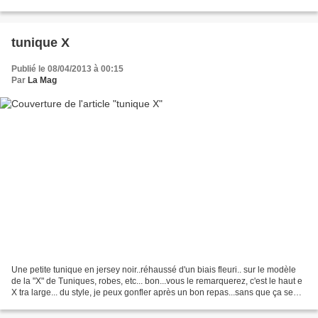
confectionné un chèche assorti...
tunique X
Publié le 08/04/2013 à 00:15
Par
La Mag
Une petite tunique en jersey noir..réhaussé d'un biais fleuri.. sur le modèle
de la "X" de Tuniques, robes, etc... bon...vous le remarquerez, c'est le haut e
X tra large... du style, je peux gonfler après un bon repas...sans que ça se
remarque!!!!! mais...