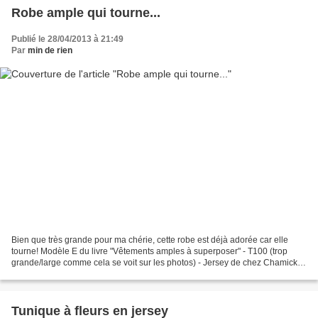
Robe ample qui tourne...
Publié le 28/04/2013 à 21:49
Par
min de rien
Bien que très grande pour ma chérie, cette robe est déjà adorée car elle
tourne! Modèle E du livre "Vêtements amples à superposer" - T100 (trop
grande/large comme cela se voit sur les photos) - Jersey de chez Chamick et
tissu fleuri et velours du marché...
Tunique à fleurs en jersey