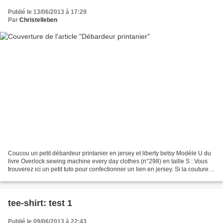
Publié le 13/06/2013 à 17:29
Par
Christelleben
Coucou un petit débardeur printanier en jersey et liberty betsy Modèle U du
livre Overlock sewing machine every day clothes (n°298) en taille S : Vous
trouverez ici un petit tuto pour confectionner un lien en jersey. Si la couture
pour homme vous intéresse,...
tee-shirt: test 1
Publié le 09/06/2013 à 22:43