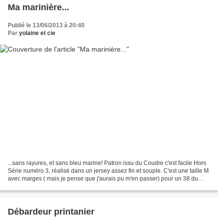
Ma marinière...
Publié le 13/06/2013 à 20:40
Par
yolaine et cie
...sans rayures, et sans bleu marine! Patron issu du Coudre c'est facile Hors
Série numéro 3, réalisé dans un jersey assez fin et souple. C'est une taille M
avec marges ( mais je pense que j'aurais pu m'en passer) pour un 38 du
commerce, raccourci en...
Débardeur printanier