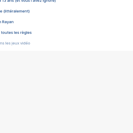
 a 13 ans (et vous l'avez ignoré)
e (littéralement)
im Rayan
 toutes les règles
s les jeux vidéo
us choquant de Rockstar ? - Le scandale BULLY
e plus moche de Steam
du RÊVE tourne au CAUCHEMAR
pendant 8 heures
it… à tort
umiliés par un jeu vidéo
ire - Final Fantasy 8
ti un empire - Age of Empires