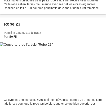
Voici ma version étoilée de la petite robe Y du livre "Petites Filles Modèles".
Cette robe est en Jersey bleu marine avec ses petites étoiles argentées.
Réalisée en taille 100 pour ma poucinette de 2 ans et demi ! J'ai remplacé
les fronces par un pli...
Robe 23
Publié le 28/02/2013 à 15:32
Par
So Fil
Ce livre est une merveille !! J'ai jeté mon dévolu sur la robe 23 . Pour ce faire
: du jersey pour que la robe tombe bien, une encolure bien ouverte, des