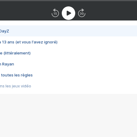
 DayZ
 a 13 ans (et vous l'avez ignoré)
e (littéralement)
im Rayan
 toutes les règles
s les jeux vidéo
us choquant de Rockstar ? - Le scandale BULLY
e plus moche de Steam
du RÊVE tourne au CAUCHEMAR
pendant 8 heures