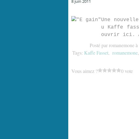
8 juin 2011
Une nouvelle
u Kaffe fass
ouvrir ici. 
Posté par romanemone à 
Tags:
Kaffe Fasset
,
romanemone
Vous aimez ?
0 vote