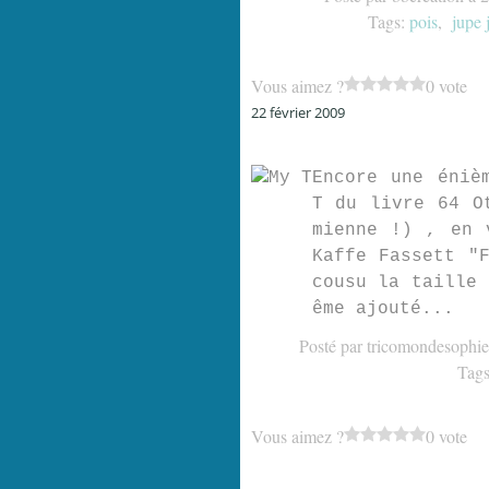
Tags:
pois
,
jupe 
Vous aimez ?
0 vote
22 février 2009
Encore une éniè
T du livre 64 O
mienne !) , en 
Kaffe Fassett "
cousu la taille
ême ajouté...
Posté par tricomondesophie
Tag
Vous aimez ?
0 vote