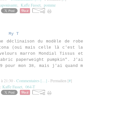
japonisante
,
Kaffe Fasset
,
pomme
My T
me déclinaison du modèle de robe
tona (oui mais celle là c'est la
velours marron Mondial Tissus et
Fabric paperweight pumpkin". J'ai
 9 pour mon 38, mais j'ai quand m
 à 21:30 -
Commentaires [
…
]
- Permalien [
#
]
s:
Kaffe Fasset
,
064-T