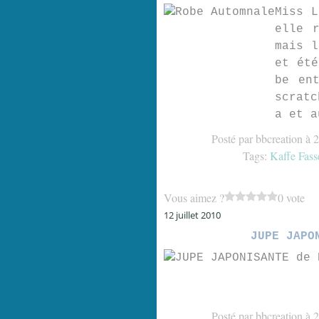
Miss L
elle 
mais l
et été
be en
scratc
a et a
Posté par bbcreation à 
Tags:
Kaffe Fass
Vous aimez ?
0 vote
12 juillet 2010
JUPE JAPO
Posté par bbcreation à 