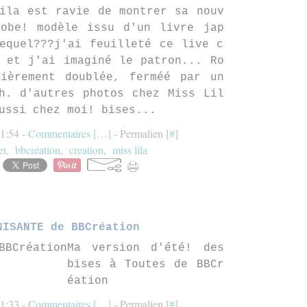
ila est ravie de montrer sa nouv
robe! modèle issu d'un livre jap
equel???j'ai feuilleté ce live c
 et j'ai imaginé le patron... Ro
tièrement doublée, ferméé par un
h. d'autres photos chez Miss Lil
ussi chez moi! bises...
21:54 -
Commentaires [
…
]
- Permalien [
#
]
et
,
bbcréation
,
creation
,
miss lila
NISANTE de BBCréation
Ma version d'été! des
bises à Toutes de BBCr
éation
21:33 -
Commentaires [
…
]
- Permalien [
#
]