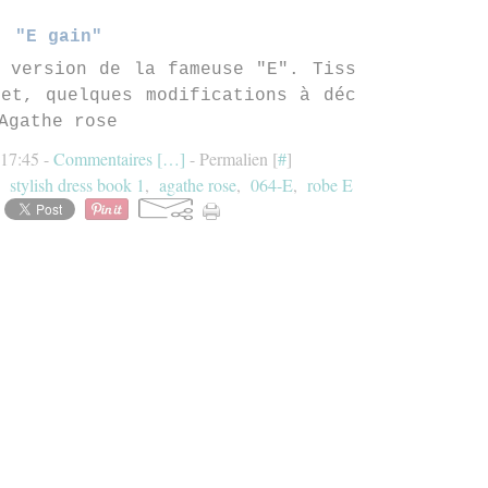
"E gain"
 version de la fameuse "E". Tiss
et, quelques modifications à déc
Agathe rose
17:45 -
Commentaires [
…
]
- Permalien [
#
]
,
stylish dress book 1
,
agathe rose
,
064-E
,
robe E