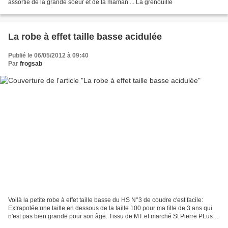
assortie de la grande soeur et de la maman ... La grenouille
La robe à effet taille basse acidulée
Publié le 06/05/2012 à 09:40
Par
frogsab
Voilà la petite robe à effet taille basse du HS N°3 de coudre c'est facile:
Extrapolée une taille en dessous de la taille 100 pour ma fille de 3 ans qui
n'est pas bien grande pour son âge. Tissu de MT et marché St Pierre PLus
de détails et avalanche de...