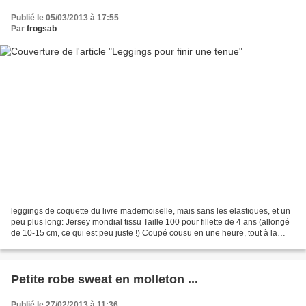
Publié le 05/03/2013 à 17:55
Par
frogsab
leggings de coquette du livre mademoiselle, mais sans les elastiques, et un
peu plus long: Jersey mondial tissu Taille 100 pour fillette de 4 ans (allongé
de 10-15 cm, ce qui est peu juste !) Coupé cousu en une heure, tout à la
surjeteuse ! Plus de photos...
Petite robe sweat en molleton ...
Publié le 27/02/2013 à 11:36