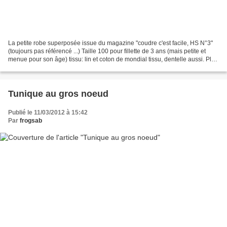
La petite robe superposée issue du magazine "coudre c'est facile, HS N°3"
(toujours pas référencé ...) Taille 100 pour fillette de 3 ans (mais petite et
menue pour son âge) tissu: lin et coton de mondial tissu, dentelle aussi. Plus
de détails et de photos...
Tunique au gros noeud
Publié le 11/03/2012 à 15:42
Par
frogsab