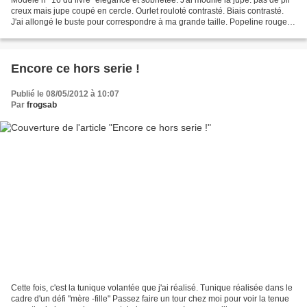
creux mais jupe coupé en cercle. Ourlet rouloté contrasté. Biais contrasté.
J'ai allongé le buste pour correspondre à ma grande taille. Popeline rouge et
noire, mondial tissu...
Encore ce hors serie !
Publié le 08/05/2012 à 10:07
Par
frogsab
Cette fois, c'est la tunique volantée que j'ai réalisé. Tunique réalisée dans le
cadre d'un défi "mère -fille" Passez faire un tour chez moi pour voir la tenue