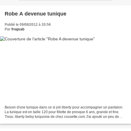
Robe A devenue tunique
Publié le 09/08/2012 à 20:56
Par
frogsab
Besoin d'une tunique dans ce si joli liberty pour accompagner un pantalon:
La tunique est en taille 120 pour fillette de presque 6 ans, grande et fine.
Tissu: liberty betsy turquoise de chez cousette.com J'ai ajouté un peu de
dentelle. Le pantalon assorti...