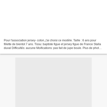
Pour l'association jersey- coton, j'ai choisi ce modèle. Taille : 6 ans pour
fillette de bientot 7 ans. Tissu: baptiste figue et jersey figue de France Stalla
duval Difficultés: aucune Moifications: pas fait de jupe boule. Plus de photos
chez moi ......