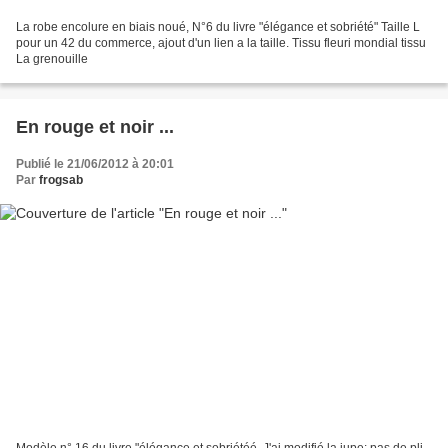
La robe encolure en biais noué, N°6 du livre "élégance et sobriété" Taille L
pour un 42 du commerce, ajout d'un lien a la taille. Tissu fleuri mondial tissu
La grenouille
En rouge et noir ...
Publié le 21/06/2012 à 20:01
Par
frogsab
Modèle n° 16 du livre "élégance et sobriétéé. J'ai modifié la jupe: pas de pli