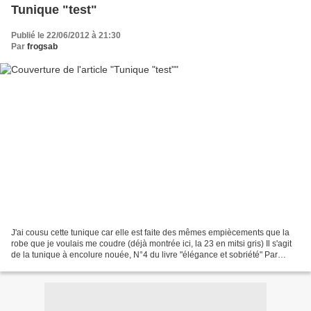
Tunique "test"
Publié le 22/06/2012 à 21:30
Par
frogsab
J'ai cousu cette tunique car elle est faite des mêmes empiècements que la
robe que je voulais me coudre (déjà montrée ici, la 23 en mitsi gris) Il s'agit
de la tunique à encolure nouée, N°4 du livre "élégance et sobriété" Par
contre, les manches... je...