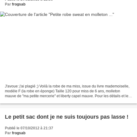
Par
frogsab
J'avoue: j'ai plagié ;) Voilà la robe de ma miss, issue du livre mademoiselle,
modèle F (la robe en éponge) Taille 120 pour miss de 6 ans, molleton
mauve de "ma petite mercerie" et liberty capel mauve. Pour les détails et les
photos in situ, c'est chez...
Le petit sac dont je ne suis toujours pas lasse !
Publié le 07/10/2012 à 21:37
Par
frogsab