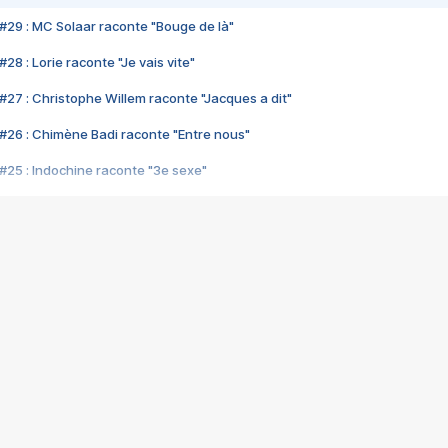
#29 : MC Solaar raconte "Bouge de là"
28 : Lorie raconte "Je vais vite"
#27 : Christophe Willem raconte "Jacques a dit"
#26 : Chimène Badi raconte "Entre nous"
#25 : Indochine raconte "3e sexe"
#24 : Zaho raconte "C'est chelou"
#23 : Patrick Bruel raconte "Au café des délices"
#22 : Kyo raconte "Le chemin"
#21 : Nolwenn Leroy raconte "Cassé"
#20 : Patrick Hernandez raconte "Born to be alive"
#19 : Lorie raconte "Près de moi"
#18 : Michael Jones raconte "A nos actes manqués" (avec Jean-Jacque