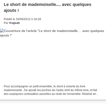
Le short de mademoiselle.... avec quelques
ajouts !
Publié le 30/06/2012 à 18:26
Par
frogsab
Pour accompagner un petit ensemble, le short à volants du livre
mademoiselle. J'ai ajouté les poches de l'autre shirt du même livre, et fait
des surpiqures contrastées assorties au reste de l'ensemble: Réalisé en
taille 120 pour ma gringalette de 5 ans...