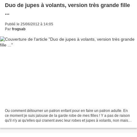
Duo de jupes à volants, version très grande fille
...
Publié le 25/06/2012 à 14:05
Par
frogsab
Ou comment détourner un patron enfant pour en faire un patron adulte. En
ce moment je suis jalouse de la garde robe de mes filles ! Y a pas de raison
qu'il n'y ai qu'elles qui cranent avec leur robes et jupes à volants, non mais !
Alors, voilà les miennes:...