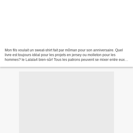
Mon fils voulait un sweat-shirt fait par môman pour son anniversaire. Quel
livre est toujours idéal pour les projets en jersey ou molleton pour les
hommes? le Lalala4 bien-sûr! Tous les patrons peuvent se mixer entre eux
donc on invente d'autres modèles...