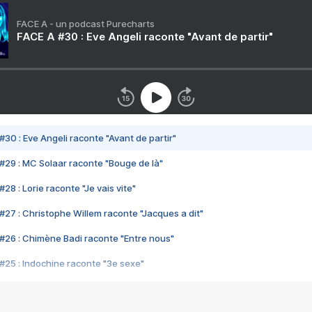
FACE A - un podcast Purecharts
FACE A #30 : Eve Angeli raconte "Avant de partir"
#30 : Eve Angeli raconte "Avant de partir"
#29 : MC Solaar raconte "Bouge de là"
28 : Lorie raconte "Je vais vite"
#27 : Christophe Willem raconte "Jacques a dit"
#26 : Chimène Badi raconte "Entre nous"
#25 : Indochine raconte "3e sexe"
#24 : Zaho raconte "C'est chelou"