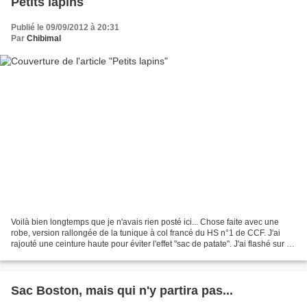
Petits lapins
Publié le 09/09/2012 à 20:31
Par
Chibimal
Voilà bien longtemps que je n'avais rien posté ici... Chose faite avec une
robe, version rallongée de la tunique à col francé du HS n°1 de CCF. J'ai
rajouté une ceinture haute pour éviter l'effet "sac de patate". J'ai flashé sur le
tissu et je suis plutôt...
Sac Boston, mais qui n'y partira pas...