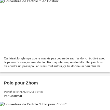
Ça faisait longtemps que je n'avais pas cousu de sac. j'ai donc récidivé avec
le patron Boston, indémodable ! Pour ajouter un peu de difficulté, j'ai choisi
de coudre un passepoil en simili tout autour, ça lui donne un peu plus de
caractère ! La suite...
Polo pour Zhom
Publié le 01/12/2012 à 07:18
Par
Chibimal