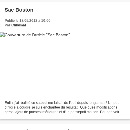
Sac Boston
Publié le 18/05/2012 à 10:00
Par
Chibimal
Enfin, j'ai réalisé ce sac qui me faisait de l'oeil depuis longtemps ! Un peu
difficile à coudre, je suis enchantée du résultat ! Quelques modifications
perso: ajout de poches intérieures et d'un passepoil maison. Pour en voir
plus c'est sur A bientôt...