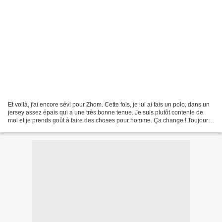
Et voilà, j'ai encore sévi pour Zhom. Cette fois, je lui ai fais un polo, dans un
jersey assez épais qui a une très bonne tenue. Je suis plutôt contente de
moi et je prends goût à faire des choses pour homme. Ça change ! Toujours
tiré de Basic of Lockstitch...