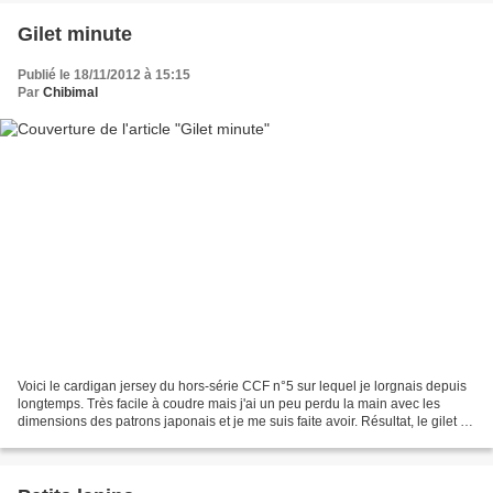
Gilet minute
Publié le 18/11/2012 à 15:15
Par
Chibimal
Voici le cardigan jersey du hors-série CCF n°5 sur lequel je lorgnais depuis
longtemps. Très facile à coudre mais j'ai un peu perdu la main avec les
dimensions des patrons japonais et je me suis faite avoir. Résultat, le gilet ne
tombe pas très bien...Mais...