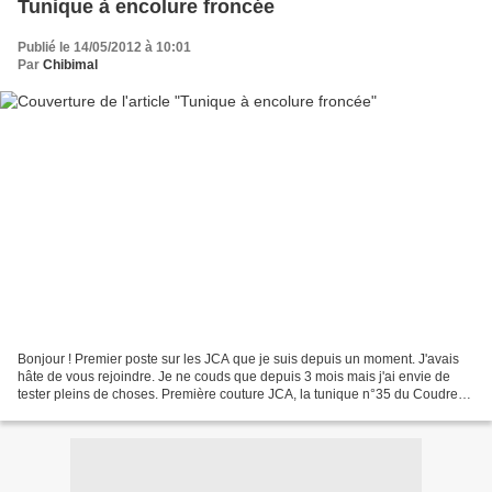
Tunique à encolure froncée
Publié le 14/05/2012 à 10:01
Par
Chibimal
Bonjour ! Premier poste sur les JCA que je suis depuis un moment. J'avais
hâte de vous rejoindre. Je ne couds que depuis 3 mois mais j'ai envie de
tester pleins de choses. Première couture JCA, la tunique n°35 du Coudre
c'est facile n°1, pour ma maman....