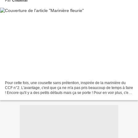
Par
Chibimal
Pour cette fois, une cousette sans prétention, inspirée de la marinière du
CCF n°2. L'avantage, c'est que ça ne m'a pas pris beaucoup de temps à faire
! Encore qu'il y a des petits défauts mais ça se porte ! Pour en voir plus, c'est
sur