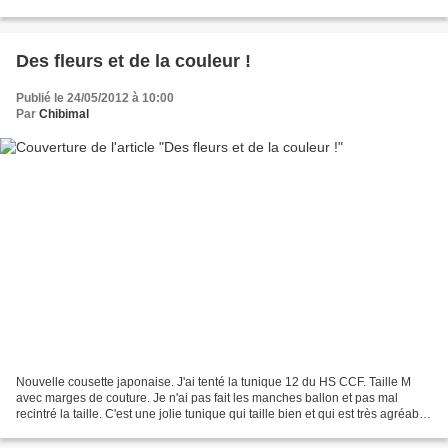
un tant soit peu masculin......
Des fleurs et de la couleur !
Publié le 24/05/2012 à 10:00
Par
Chibimal
Nouvelle cousette japonaise. J'ai tenté la tunique 12 du HS CCF. Taille M
avec marges de couture. Je n'ai pas fait les manches ballon et pas mal
recintré la taille. C'est une jolie tunique qui taille bien et qui est très agréable
à porter. Je l'ai même...