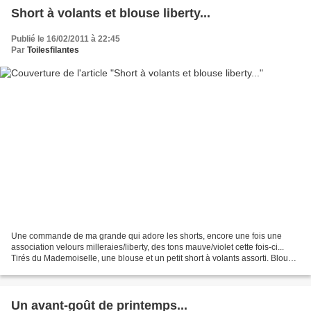
Short à volants et blouse liberty...
Publié le 16/02/2011 à 22:45
Par
Toilesfilantes
Une commande de ma grande qui adore les shorts, encore une fois une
association velours milleraies/liberty, des tons mauve/violet cette fois-ci...
Tirés du Mademoiselle, une blouse et un petit short à volants assorti. Blouse
C un peu modifiée J'ai remplacé...
Un avant-goût de printemps...