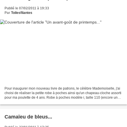
Publié le 07/02/2011 à 19:33
Par
Toilesfilantes
Pour inaugurer mon nouveau livre de patrons, le célèbre Mademoiselle, j'ai
choisi de réaliser la petite robe à poches ainsi qu'un chapeau-cloche assorti
pour ma poulette de 4 ans. Robe à poches modèle i, taille 110 (encore un
peu large, j'ai resserré...
Camaïeu de bleus...