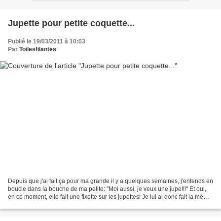
Jupette pour petite coquette...
Publié le 19/03/2011 à 10:03
Par
Toilesfilantes
Depuis que j'ai fait ça pour ma grande il y a quelques semaines, j'entends en
boucle dans la bouche de ma petite: "Moi aussi, je veux une jupe!!!" Et oui,
en ce moment, elle fait une fixette sur les jupettes! Je lui ai donc fait la même
jupe que sa soeur...