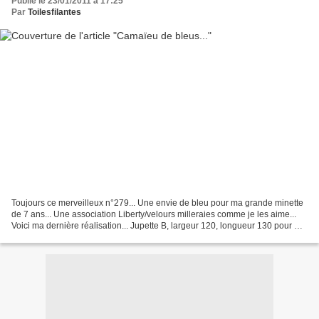
Publié le 23/01/2011 à 17:25
Par
Toilesfilantes
Toujours ce merveilleux n°279... Une envie de bleu pour ma grande minette
de 7 ans... Une association Liberty/velours milleraies comme je les aime...
Voici ma dernière réalisation... Jupette B, largeur 120, longueur 130 pour ma
grande asperge de 7 ans...