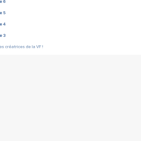
e 6
e 5
e 4
e 3
s créatrices de la VF !
e 2
e 1
e Mektoub My Love arrive enfin ! Rencontre avec Shaïn Boumedine et Sal
i : après Toni en famille
elle réalise le bouleversant Dites lui que je l'aime
ais ! Rencontre autour de Vie privée de Rebecca Zlotowski
 de Marguerite, Grave... Rencontre avec Ella Rumpf
 Les Rêveurs, un film intime sur la santé mentale