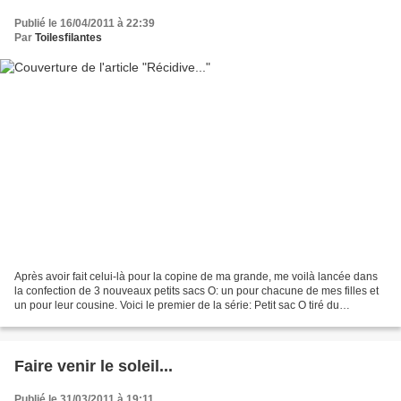
Publié le 16/04/2011 à 22:39
Par
Toilesfilantes
Après avoir fait celui-là pour la copine de ma grande, me voilà lancée dans
la confection de 3 nouveaux petits sacs O: un pour chacune de mes filles et
un pour leur cousine. Voici le premier de la série: Petit sac O tiré du
Mademoiselle Tissu imprimé...
Faire venir le soleil...
Publié le 31/03/2011 à 19:11