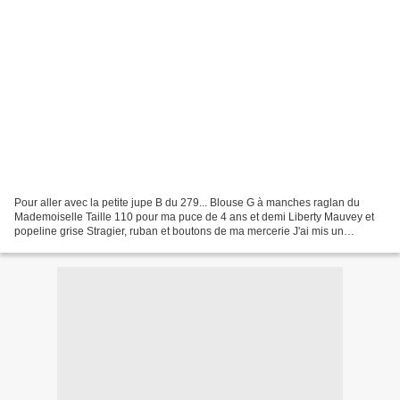
Pour aller avec la petite jupe B du 279... Blouse G à manches raglan du
Mademoiselle Taille 110 pour ma puce de 4 ans et demi Liberty Mauvey et
popeline grise Stragier, ruban et boutons de ma mercerie J'ai mis un
élastique à la taille, j'ai juste cousu...