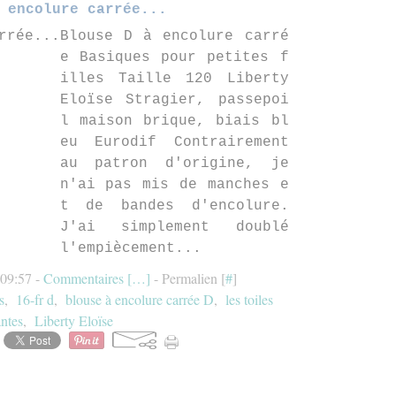
 encolure carrée...
Blouse D à encolure carré
e Basiques pour petites f
illes Taille 120 Liberty
Eloïse Stragier, passepoi
l maison brique, biais bl
eu Eurodif Contrairement
au patron d'origine, je
n'ai pas mis de manches e
t de bandes d'encolure.
J'ai simplement doublé
l'empiècement...
 09:57 -
Commentaires [
…
]
- Permalien [
#
]
s
,
16-fr d
,
blouse à encolure carrée D
,
les toiles
antes
,
Liberty Eloïse