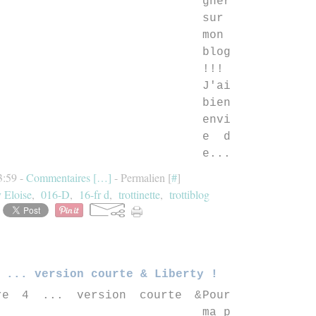
gner
sur
mon
blog
!!!
J'ai
bien
envi
e d
e...
23:59 -
Commentaires [
…
]
- Permalien [
#
]
y Eloise
,
016-D
,
16-fr d
,
trottinette
,
trottiblog
 ... version courte & Liberty !
Pour
ma p