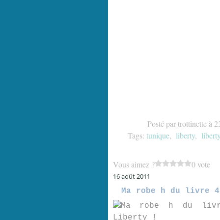
Posté par trottinette à 
Tags:
tunique
,
liberty
,
libert
Vous aimez ?
0 vote
16 août 2011
Ma robe h du livre 4