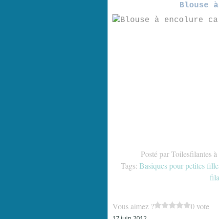
Blouse à
Posté par Toilesfilantes à
Tags:
Basiques pour petites fille
fil
Vous aimez ?
0 vote
17 juin 2012