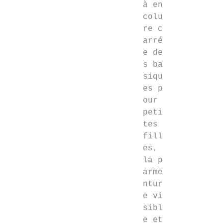
à en
colu
re c
arré
e de
s ba
siqu
es p
our
peti
tes
fill
es,
la p
arme
ntur
e vi
sibl
e et