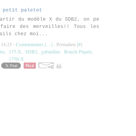
 petit paletot
artir du modèle X du SDB2, on pe
faire des merveilles!! Tous les
ails chez moi...
 14:25 -
Commentaires [
…
]
- Permalien [
#
]
ise
,
175-X
,
SDB2
,
gabardine
,
Boucle Piquée
,
175fr-X