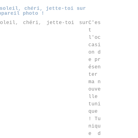
soleil, chéri, jette-toi sur
ppareil photo !
C'es
t
l'oc
casi
on d
e pr
ésen
ter
ma n
ouve
lle
tuni
que
! Tu
niqu
e d