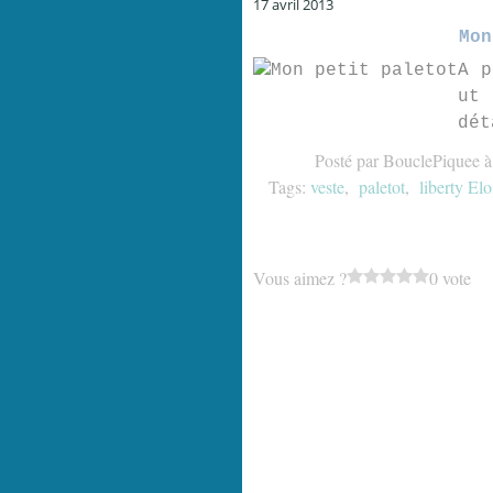
17 avril 2013
Mon
A p
ut 
dét
Posté par BouclePiquee à
Tags:
veste
,
paletot
,
liberty Elo
Vous aimez ?
0 vote