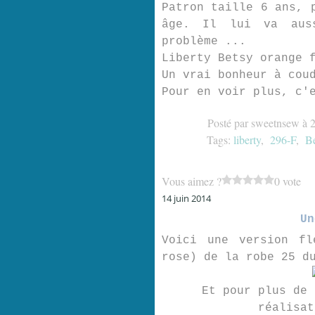
Patron taille 6 ans, 
âge. Il lui va aus
problème ...
Liberty Betsy orange 
Un vrai bonheur à cou
Pour en voir plus, c'
Posté par sweetnsew à 
Tags:
liberty
,
296-F
,
Be
Vous aimez ?
0 vote
14 juin 2014
Un
Voici une version fl
rose) de la robe 25 d
Et pour plus de 
réalisa