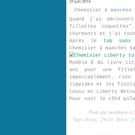
25 juin 2014
Chemisier à manches 
Quand j'ai découver
fillettes coquettes"
charmants et j'ai tou
Après le
top sans 
Chemisier à manches b
Modèle D du livre cit
ans pour une fille
impeccablement, rien
limpides et les finit
Cousu en Liberty Bets
Pour voir le côté pil
Posté par sweetnsew à 
Tags:
liberty
,
296-D
,
Betsy
,
2