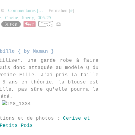
:00 -
Commentaires [
…
]
- Permalien [
#
]
e
,
Chofie
,
liberty
,
005-25
bille { by Maman }
tiliser, une garde robe à faire
suis donc attaquée au modéle Q du
Petite Fille. J'ai pris la taille
 5 ans en théorie, la blouse est
ille, pas sûre qu'elle pourra la
 été.
ations et de photos :
Cerise et
Petits Pois