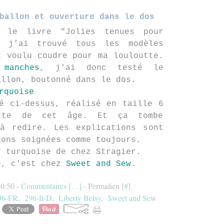
ballon et ouverture dans le dos
t le livre "Jolies tenues pour
, j'ai trouvé tous les modèles
t voulu coudre pour ma louloutte.
manches
, j'ai donc testé le
allon, boutonné dans le dos.
é ci-dessus, réalisé en taille 6
tte de cet âge. Et ça tombe
 à redire. Les explications sont
ions soignées comme toujours.
y turquoise de chez Stragier.
e, c'est chez
Sweet and Sew
.
20:50 -
Commentaires [
…
]
- Permalien [
#
]
96-FR
,
296-fr-D
,
Liberty Betsy
,
Sweet and Sew