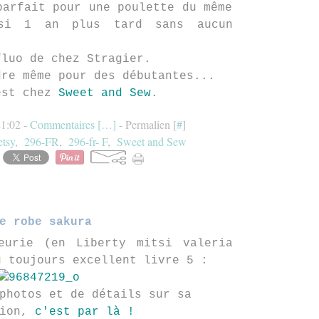
parfait pour une poulette du même
si 1 an plus tard sans aucun
fluo de chez Stragier.
dre même pour des débutantes...
est chez
Sweet and Sew
.
21:02 -
Commentaires [
…
]
- Permalien [
#
]
tsy
,
296-FR
,
296-fr- F
,
Sweet and Sew
e robe sakura
eurie (en Liberty mitsi valeria
u toujours excellent livre 5 :
photos et de détails sur sa
tion,
c'est par là !