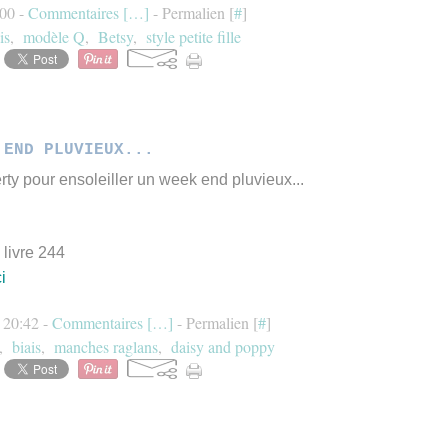
:00 -
Commentaires [
…
]
- Permalien [
#
]
is
,
modèle Q
,
Betsy
,
style petite fille
 END PLUVIEUX...
erty pour ensoleiller un week end pluvieux...
 livre 244
ci
à 20:42 -
Commentaires [
…
]
- Permalien [
#
]
,
biais
,
manches raglans
,
daisy and poppy