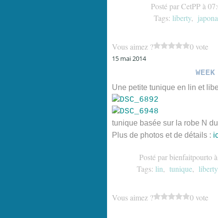
Posté par CetPP à 07
Tags:
liberty
,
japona
Vous aimez ?
0 vote
15 mai 2014
WEEK
Une petite tunique en lin et lib
tunique basée sur la robe N du
Plus de photos et de détails :
i
Posté par bienfaitpourto 
Tags:
lin
,
tunique
,
liberty
Vous aimez ?
0 vote