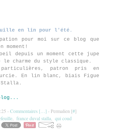
uille en lin pour l'été.
ipation pour moi sur ce blog que
on moment!
oeil depuis un moment cette jupe
e le charme du style classique.
particulières, patron pris en
urcie. En lin blanc, biais Figue
-Stalla.
blog...
3:25 -
Commentaires [
…
]
- Permalien [
#
]
feuille
,
france duval stalla
,
qui coud