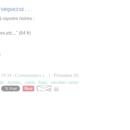
TURQUOISE...
 rayures noires :
,etc..." (64 fr)
i
à 19:34 -
Commentaires [
…
]
- Permalien [
#
]
lle
,
rayures
,
coton
,
biais
,
encolure carrée