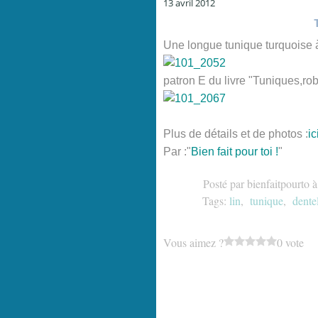
13 avril 2012
Une longue tunique turquoise à
patron E du livre "Tuniques,robes
Plus de détails et de photos :
ic
Par :"
Bien fait pour toi !
"
Posté par bienfaitpourto 
Tags:
lin
,
tunique
,
dente
Vous aimez ?
0 vote