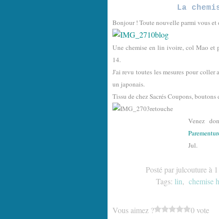
La chemi
Bonjour ! Toute nouvelle parmi vous et d
Une chemise en lin ivoire, col Mao et p
14.
J'ai revu toutes les mesures pour coller
un japonais.
Tissu de chez Sacrés Coupons, boutons 
Venez do
Parementur
Jul.
Posté par julcouture à 
Tags:
lin
,
chemise
Vous aimez ?
0 vote