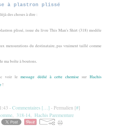
se à plastron plissé
éjà des choses à dire :
lastron plissé, issue du livre This Man's Shirt (318) modèle
 aux mensurations du destinataire, pas vraiment taillé comme
de ma boîte à boutons.
nc voir le
message dédié à cette chemise
sur
Hachis
e
!
11:43 -
Commentaires [
…
]
- Permalien [
#
]
 homme
,
318-14
,
Hachis Parementure