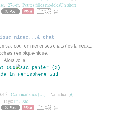
se
,
276-fr
,
Petites filles modèlesUn short
ique-nique...à chat
d'un sac pour emmener ses chats (les fameux...
tochats!) en pique-nique.
Alors voilà :
8:45 -
Commentaires [
…
]
- Permalien [
#
]
Tags:
lin
,
sac