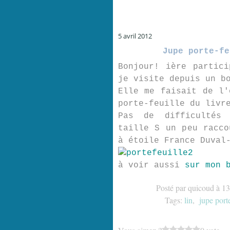
5 avril 2012
Jupe porte-fe
Bonjour! ière partic
je visite depuis un b
Elle me faisait de l'
porte-feuille du livr
Pas de difficultés 
taille S un peu racco
à étoile France Duval
à voir aussi
sur mon 
Posté par quicoud à 1
Tags:
lin
,
jupe porte