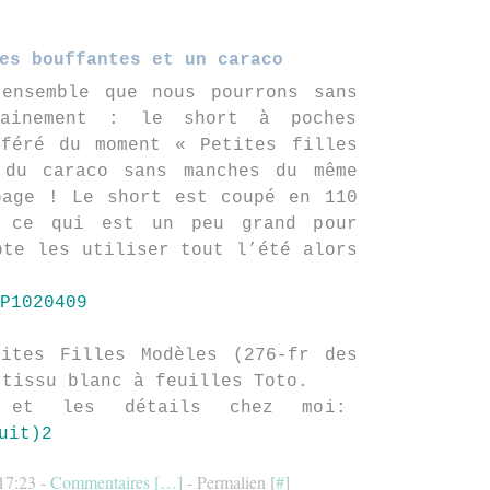
es bouffantes et un caraco
 ensemble que nous pourrons sans
hainement : le short à poches
éféré du moment « Petites filles
 du caraco sans manches du même
page ! Le short est coupé en 110
 ce qui est un peu grand pour
pte les utiliser tout l’été alors
ites Filles Modèles (276-fr des
 tissu blanc à feuilles Toto.
s et les détails chez moi:
 17:23 -
Commentaires [
…
]
- Permalien [
#
]