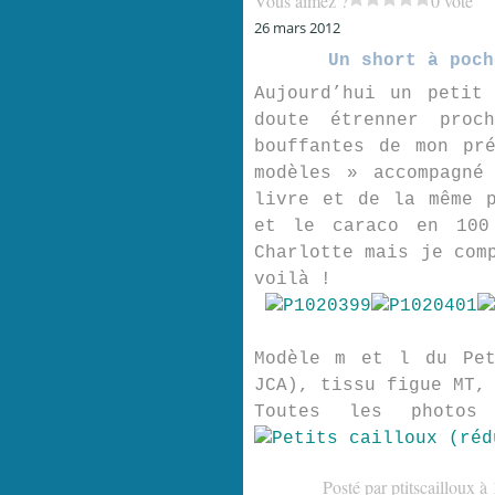
Vous aimez ?
0 vote
26 mars 2012
Un short à poch
Aujourd’hui un petit
doute étrenner proc
bouffantes de mon pr
modèles » accompagné
livre et de la même 
et le caraco en 100
Charlotte mais je com
voilà !
Modèle m et l du Pet
JCA), tissu figue MT,
Toutes les photo
Posté par ptitscailloux à