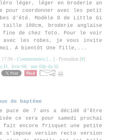
léro léger, léger en broderie an
e pour coordonner avec les petit
bes d'été. Modèle D de Little Gi
 taille 100cm, broderie anglaise
 fine de chez Toto. Pour le voir
é avec les robes, je vous invite
moi. A bientôt Une fille,...
à 17:56 -
Commentaires [
…
]
- Permalien [
#
]
e D
,
livre 08
,
une fille du fil
nue de baptême
e puce de 7 ans a décidé d'être
isée ce sera pour samedi prochai
 fait encore frisquet une petite
e s'impose version recto version