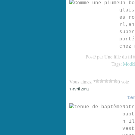
Un bo
glais
es ro
rl,en
super
port
chez 
Posté par Une fille du fil 
Tags:
Modèl
Vous aimez ?
0 vote
1 avril 2012
te
Notr
bapt
n il
vest