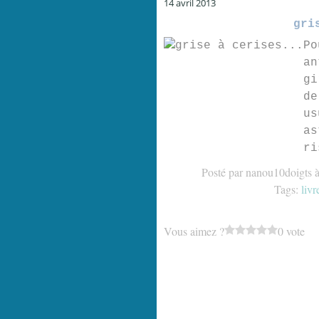
14 avril 2013
gri
Po
an
gi
de
us
as
ri
Posté par nanou10doigts 
Tags:
livr
Vous aimez ?
0 vote