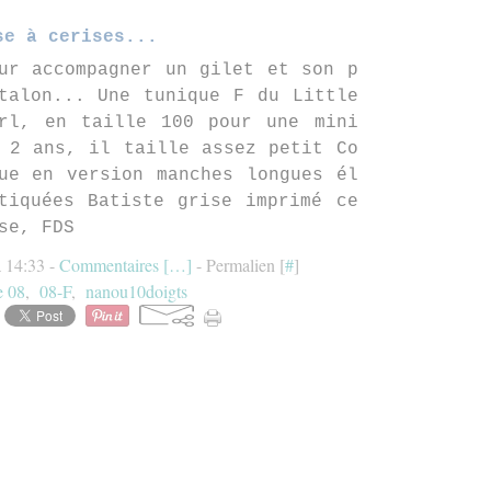
se à cerises...
ur accompagner un gilet et son p
talon... Une tunique F du Little
rl, en taille 100 pour une mini
 2 ans, il taille assez petit Co
ue en version manches longues él
tiquées Batiste grise imprimé ce
se, FDS
à 14:33 -
Commentaires [
…
]
- Permalien [
#
]
e 08
,
08-F
,
nanou10doigts