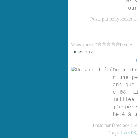
vers
jour
Posté par pollypocket à 
Vous aimez ?
0 vote
1 mars 2012
Ou plutô
r une pe
ans quel
e 08 "L
Taillée
j'espère
heté à u
Posté par fabieloos à 2
Tags:
livre 08