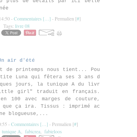
o plus de détails par ici belle
née
14:50 -
Commentaires [
…
]
- Permalien [
#
]
Tags:
livre 08
Un air d'été
t de printemps nous tient... Pou
tite Luna qui fêtera ses 3 ans d
ques jours, la tunique A du livr
ittle girl" traduit en français.
 en 100 avec marges de couture,
 que ça ira. Tissus : imprimé ac
ne blogueuse,...
0:55 -
Commentaires [
…
]
- Permalien [
#
]
,
tunique A
,
fabicrea
,
fabieloos