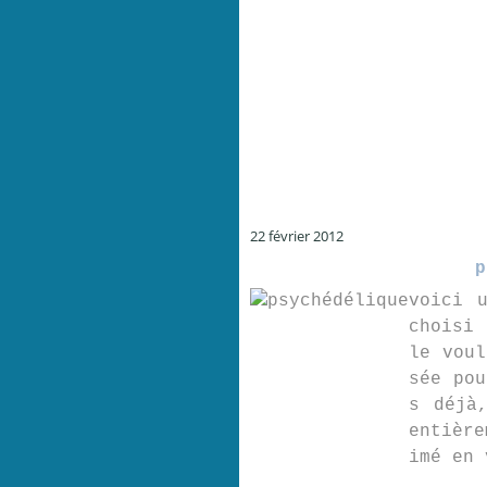
22 février 2012
p
voici 
choisi 
le voul
sée pou
s déjà
entière
imé en 