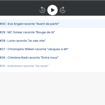
#30 : Eve Angeli raconte "Avant de partir"
#29 : MC Solaar raconte "Bouge de là"
28 : Lorie raconte "Je vais vite"
#27 : Christophe Willem raconte "Jacques a dit"
#26 : Chimène Badi raconte "Entre nous"
#25 : Indochine raconte "3e sexe"
#24 : Zaho raconte "C'est chelou"
#23 : Patrick Bruel raconte "Au café des délices"
#22 : Kyo raconte "Le chemin"
#21 : Nolwenn Leroy raconte "Cassé"