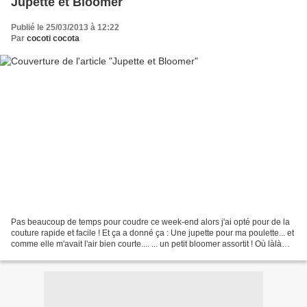
Jupette et Bloomer
Publié le 25/03/2013 à 12:22
Par
cocoti cocota
Pas beaucoup de temps pour coudre ce week-end alors j'ai opté pour de la
couture rapide et facile ! Et ça a donné ça : Une jupette pour ma poulette... et
comme elle m'avait l'air bien courte.... ... un petit bloomer assortit ! Où làlà
que c'est dur d'attendre...