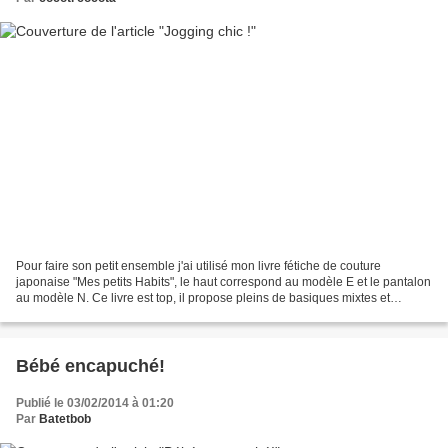
Pour faire son petit ensemble j'ai utilisé mon livre fétiche de couture
japonaise "Mes petits Habits", le haut correspond au modèle E et le pantalon
au modèle N. Ce livre est top, il propose pleins de basiques mixtes et
déclinables à l'infini ! Deux patrons...
Bébé encapuché!
Publié le 03/02/2014 à 01:20
Par
Batetbob