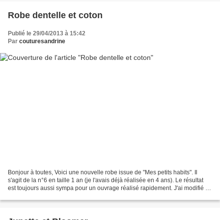
Robe dentelle et coton
Publié le 29/04/2013 à 15:42
Par
couturesandrine
Bonjour à toutes, Voici une nouvelle robe issue de "Mes petits habits". Il
s'agit de la n°6 en taille 1 an (je l'avais déjà réalisée en 4 ans). Le résultat
est toujours aussi sympa pour un ouvrage réalisé rapidement. J'ai modifié le
modèle d'origine en...