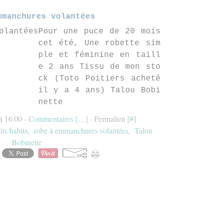
mmanchures volantées
Pour une puce de 20 mois
cet été, Une robette sim
ple et féminine en taill
e 2 ans Tissu de mon sto
ck (Toto Poitiers acheté
il y a 4 ans) Talou Bobi
nette
à 16:00 -
Commentaires [
…
]
- Permalien [
#
]
its habits
,
robe à emmanchures volantées
,
Talou
Bobinette