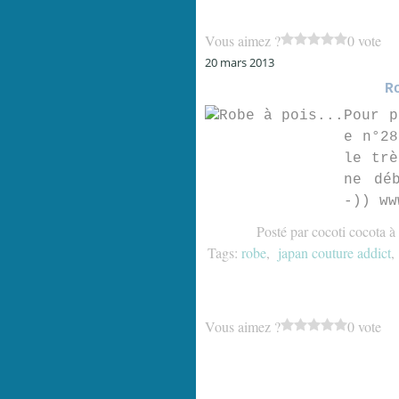
Vous aimez ?
0 vote
20 mars 2013
R
Pour p
e n°28
le trè
ne dé
-)) ww
Posté par cocoti cocota à
Tags:
robe
,
japan couture addict
Vous aimez ?
0 vote