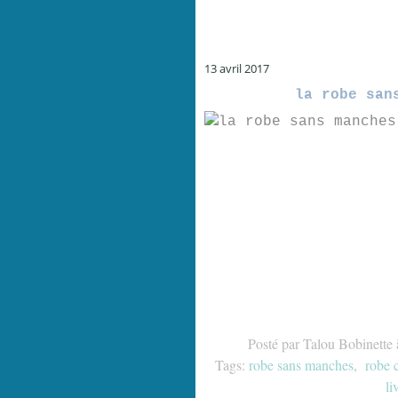
13 avril 2017
la robe san
Posté par Talou Bobinette 
Tags:
robe sans manches
,
robe 
li