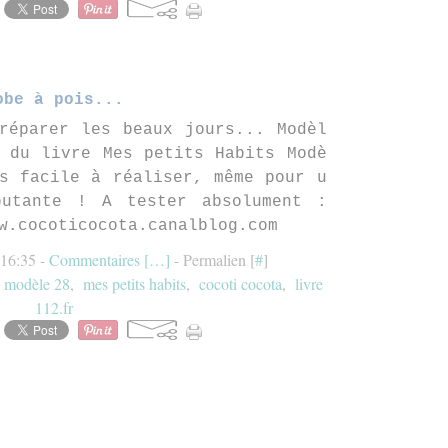
obe à pois...
réparer les beaux jours... Modèl
 du livre Mes petits Habits Modè
s facile à réaliser, même pour u
butante ! A tester absolument :
w.cocoticocota.canalblog.com
 16:35 -
Commentaires [
…
]
- Permalien [
#
]
,
modèle 28
,
mes petits habits
,
cocoti cocota
,
livre
112.fr