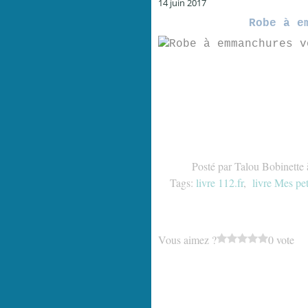
14 juin 2017
Robe à e
Posté par Talou Bobinette 
Tags:
livre 112.fr
,
livre Mes pet
Vous aimez ?
0 vote