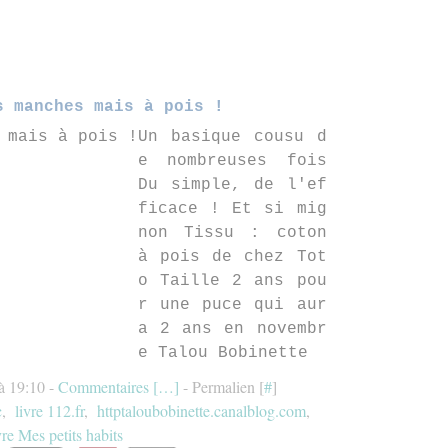
s manches mais à pois !
Un basique cousu d
e nombreuses fois
Du simple, de l'ef
ficace ! Et si mig
non Tissu : coton
à pois de chez Tot
o Taille 2 ans pou
r une puce qui aur
a 2 ans en novembr
e Talou Bobinette
à 19:10 -
Commentaires [
…
]
- Permalien [
#
]
c
,
livre 112.fr
,
httptaloubobinette.canalblog.com
,
vre Mes petits habits