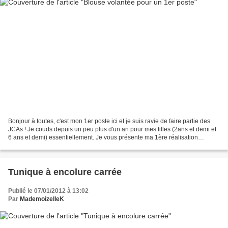
Bonjour à toutes, c'est mon 1er poste ici et je suis ravie de faire partie des
JCAs ! Je couds depuis un peu plus d'un an pour mes filles (2ans et demi et
6 ans et demi) essentiellement. Je vous présente ma 1ère réalisation
japonaise issue du livre "Maman...
Tunique à encolure carrée
Publié le 07/01/2012 à 13:02
Par
MademoizelleK