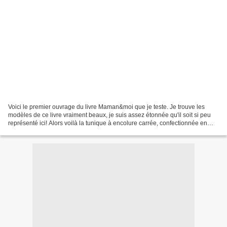
Voici le premier ouvrage du livre Maman&moi que je teste. Je trouve les
modèles de ce livre vraiment beaux, je suis assez étonnée qu'il soit si peu
représenté ici! Alors voilà la tunique à encolure carrée, confectionnée en
130 pour une grande fille de...