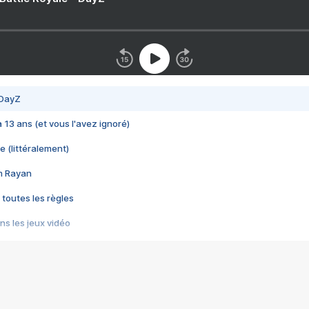
 DayZ
 a 13 ans (et vous l'avez ignoré)
e (littéralement)
im Rayan
 toutes les règles
s les jeux vidéo
us choquant de Rockstar ? - Le scandale BULLY
e plus moche de Steam
du RÊVE tourne au CAUCHEMAR