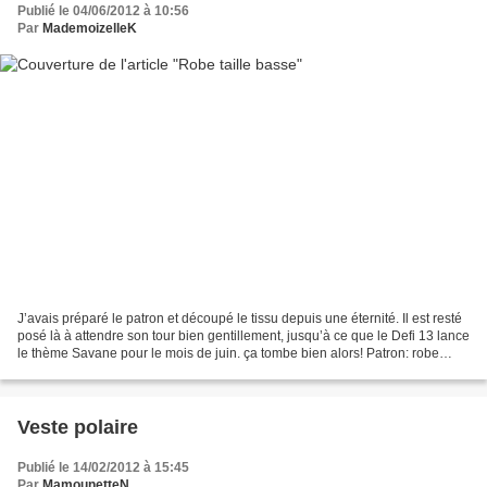
Publié le 04/06/2012 à 10:56
Par
MademoizelleK
J’avais préparé le patron et découpé le tissu depuis une éternité. Il est resté
posé là à attendre son tour bien gentillement, jusqu’à ce que le Defi 13 lance
le thème Savane pour le mois de juin. ça tombe bien alors! Patron: robe
taille basse de Maman...
Veste polaire
Publié le 14/02/2012 à 15:45
Par
MamounetteN