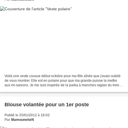
Voilà une veste cousue début octobre pour ma fille aînée que j'avais oublié
de vous montrer. Elle est en polaire pour que ma grande puisse la mettre
aux mi-saisons. Je me suis inspirée de la parka à manches raglan du livre
"maman & moi". Taille : 130....
Blouse volantée pour un 1er poste
Publié le 25/01/2012 à 18:02
Par
MamounetteN