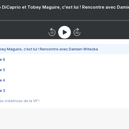
 DiCaprio et Tobey Maguire, c'est lui ! Rencontre avec Dam
bey Maguire, c'est lui ! Rencontre avec Damien Witecka
e 6
e 5
e 4
e 3
s créatrices de la VF !
e 2
e 1