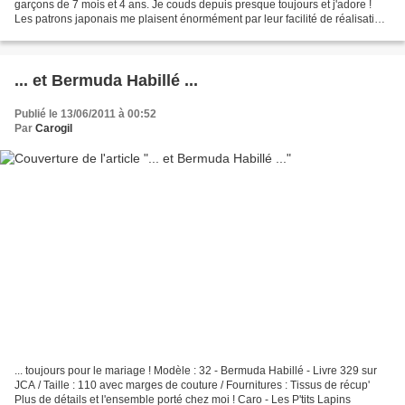
garçons de 7 mois et 4 ans. Je couds depuis presque toujours et j'adore !
Les patrons japonais me plaisent énormément par leur facilité de réalisation
et de customisation....
... et Bermuda Habillé ...
Publié le 13/06/2011 à 00:52
Par
Carogil
... toujours pour le mariage ! Modèle : 32 - Bermuda Habillé - Livre 329 sur
JCA / Taille : 110 avec marges de couture / Fournitures : Tissus de récup'
Plus de détails et l'ensemble porté chez moi ! Caro - Les P'tits Lapins