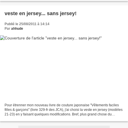
veste en jersey... sans jersey!
Publié le 25/08/2011 à 14:14
Par
ahhude
Pour étrenner mon nouveau livre de couture japonaise "Vêtements faciles
filles & garçons" (livre 329-fr des JCA), j'ai choisi la veste en jersey (modèles
21-23) en y faisant quelques modifications. Bref, plus grand chose du
modèle d'origine, mais je l'aime...