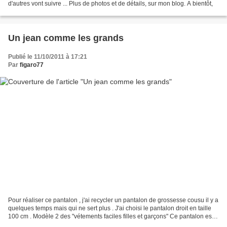
d'autres vont suivre ... Plus de photos et de détails, sur mon blog. A bientôt,
Un jean comme les grands
Publié le 11/10/2011 à 17:21
Par
figaro77
Pour réaliser ce pantalon , j'ai recycler un pantalon de grossesse cousu il y a
quelques temps mais qui ne sert plus . J'ai choisi le pantalon droit en taille
100 cm . Modèle 2 des "vétements faciles filles et garçons" Ce pantalon est
une merveille pour...