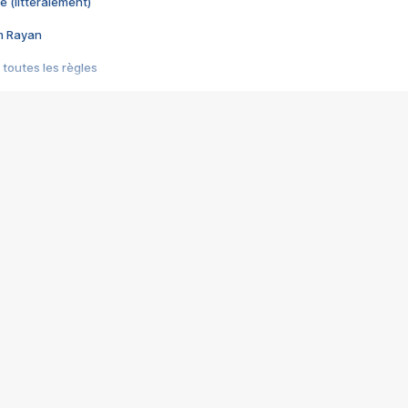
e (littéralement)
im Rayan
 toutes les règles
s les jeux vidéo
us choquant de Rockstar ? - Le scandale BULLY
e plus moche de Steam
du RÊVE tourne au CAUCHEMAR
pendant 8 heures
it… à tort
umiliés par un jeu vidéo
ire - Final Fantasy 8
ti un empire - Age of Empires
story DOFUS