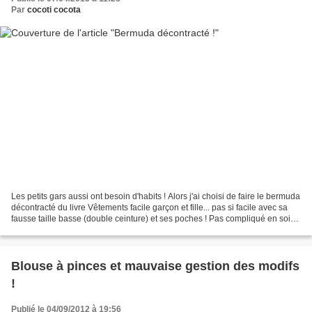
Par
cocoti cocota
Les petits gars aussi ont besoin d'habits ! Alors j'ai choisi de faire le bermuda
décontracté du livre Vêtements facile garçon et fille... pas si facile avec sa
fausse taille basse (double ceinture) et ses poches ! Pas compliqué en soi
mais un peu long...
Blouse à pinces et mauvaise gestion des modifs
!
Publié le 04/09/2012 à 19:56