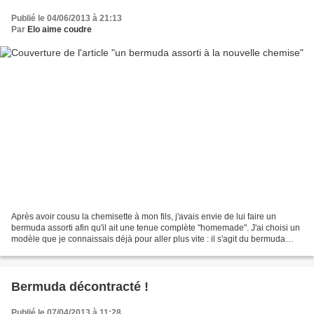
Publié le 04/06/2013 à 21:13
Par
Elo aime coudre
Après avoir cousu la chemisette à mon fils, j'avais envie de lui faire un
bermuda assorti afin qu'il ait une tenue complète "homemade". J'ai choisi un
modèle que je connaissais déjà pour aller plus vite : il s'agit du bermuda
décontracté du livre 329....
Bermuda décontracté !
Publié le 07/04/2013 à 11:28